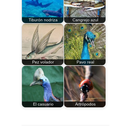
Tiburón nodriza
Cangrejo azul
Pez volador
Pavo real
El casuario
Artrópodos