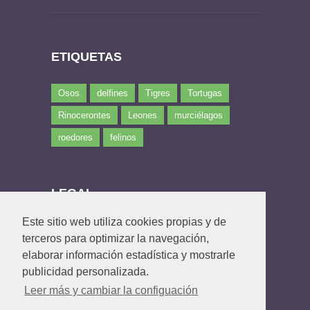
ETIQUETAS
Osos
delfines
Tigres
Tortugas
Rinocerontes
Leones
murciélagos
roedores
felinos
LEGAL
Este sitio web utiliza cookies propias y de
Política de privacidad
terceros para optimizar la navegación,
Política de Cookies
elaborar información estadística y mostrarle
Contacto
publicidad personalizada.
Leer más y cambiar la configuación