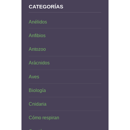
CATEGORÍAS
Anélidos
Anfibios
Antozoo
Arácnidos
Aves
Biología
Cnidaria
Cómo respiran