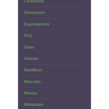
Crustáceos
Dinosaurios
Equinodermos
FAQ
Gatos
Insectos
Mamíferos
Mascotas
Miozoa
Miriápodos