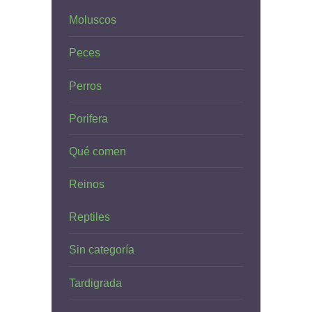
Moluscos
Peces
Perros
Porifera
Qué comen
Reinos
Reptiles
Sin categoría
Tardigrada