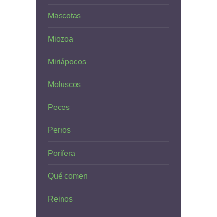
Mascotas
Miozoa
Miriápodos
Moluscos
Peces
Perros
Porifera
Qué comen
Reinos