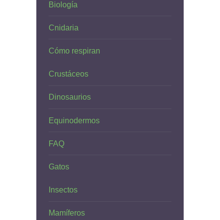
Biología
Cnidaria
Cómo respiran
Crustáceos
Dinosaurios
Equinodermos
FAQ
Gatos
Insectos
Mamíferos