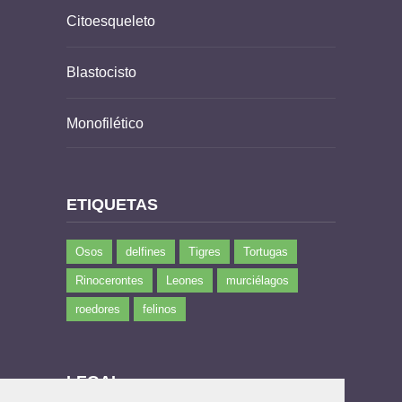
Citoesqueleto
Blastocisto
Monofilético
ETIQUETAS
Osos
delfines
Tigres
Tortugas
Rinocerontes
Leones
murciélagos
roedores
felinos
LEGAL