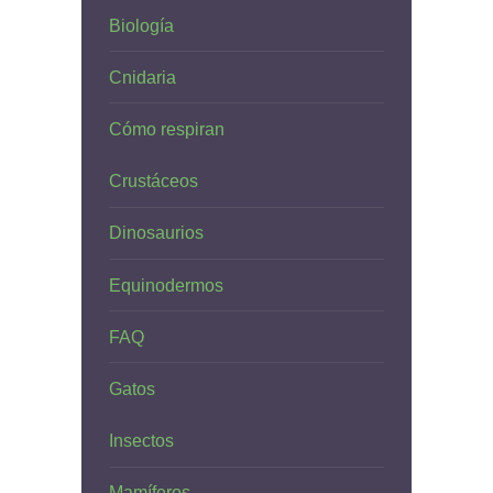
Biología
Cnidaria
Cómo respiran
Crustáceos
Dinosaurios
Equinodermos
FAQ
Gatos
Insectos
Mamíferos