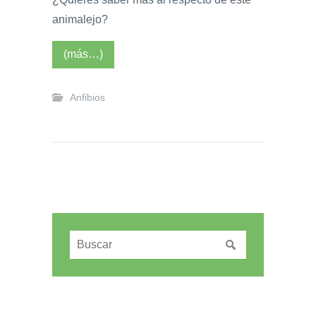
animalejo?
(más…)
Anfibios