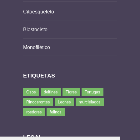
Citoesqueleto
Blastocisto
Monofilético
ETIQUETAS
Osos
delfines
Tigres
Tortugas
Rinocerontes
Leones
murciélagos
roedores
felinos
LEGAL