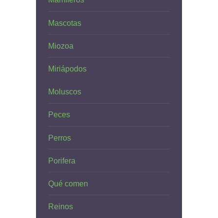
Mascotas
Miozoa
Miriápodos
Moluscos
Peces
Perros
Porifera
Qué comen
Reinos