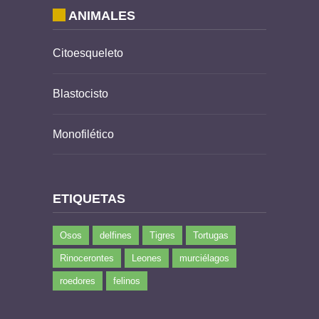
ANIMALES
Citoesqueleto
Blastocisto
Monofilético
ETIQUETAS
Osos
delfines
Tigres
Tortugas
Rinocerontes
Leones
murciélagos
roedores
felinos