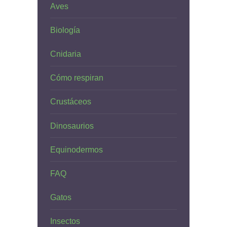
Aves
Biología
Cnidaria
Cómo respiran
Crustáceos
Dinosaurios
Equinodermos
FAQ
Gatos
Insectos