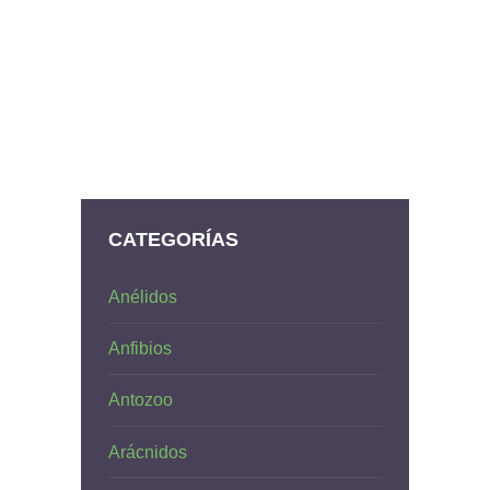
CATEGORÍAS
Anélidos
Anfibios
Antozoo
Arácnidos