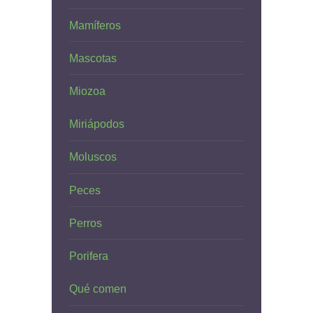
Mamíferos
Mascotas
Miozoa
Miriápodos
Moluscos
Peces
Perros
Porifera
Qué comen