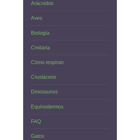
Arácnidos
Aves
Biología
Cnidaria
Cómo respiran
Crustáceos
Dinosaurios
Equinodermos
FAQ
Gatos