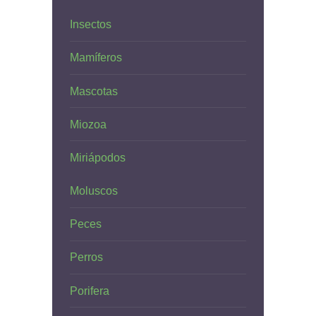
Insectos
Mamíferos
Mascotas
Miozoa
Miriápodos
Moluscos
Peces
Perros
Porifera