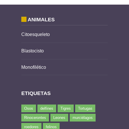
ANIMALES
Citoesqueleto
Blastocisto
Monofilético
ETIQUETAS
Osos
delfines
Tigres
Tortugas
Rinocerontes
Leones
murciélagos
roedores
felinos