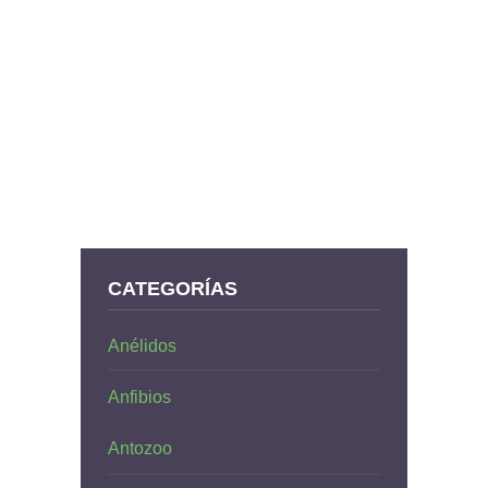
CATEGORÍAS
Anélidos
Anfibios
Antozoo