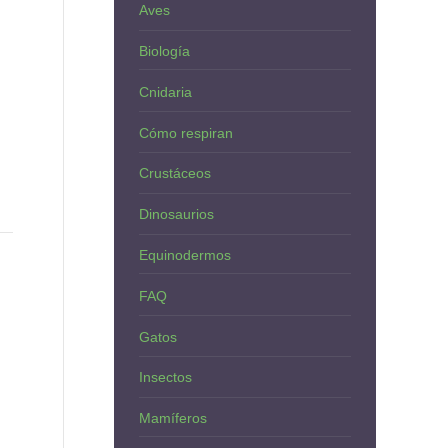
Aves
Biología
Cnidaria
Cómo respiran
Crustáceos
Dinosaurios
Equinodermos
FAQ
Gatos
Insectos
Mamíferos