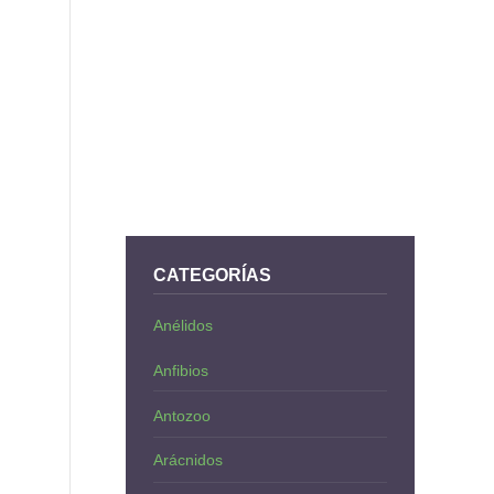
CATEGORÍAS
Anélidos
Anfibios
Antozoo
Arácnidos