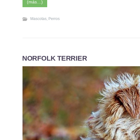
(más…)
Mascotas
,
Perros
NORFOLK TERRIER