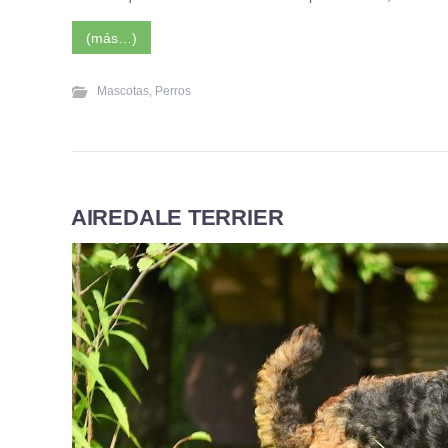
(más…)
Mascotas
,
Perros
AIREDALE TERRIER