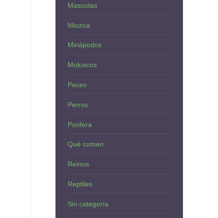
Mascotas
Miozoa
Miriápodos
Moluscos
Peces
Perros
Porifera
Qué comen
Reinos
Reptiles
Sin categoría