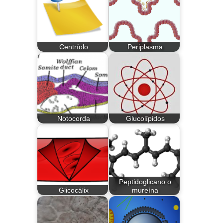
Centríolo
Periplasma
Notocorda
Glucolípidos
Peptidoglicano o
Glicocálix
mureína