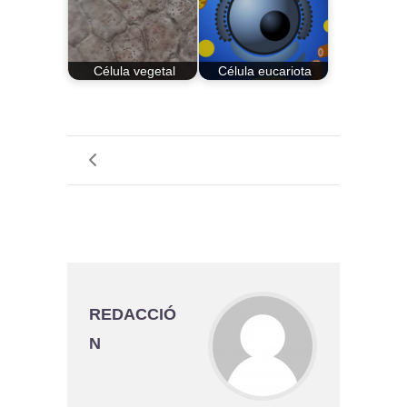
Célula vegetal
Célula eucariota
REDACCIÓ
N