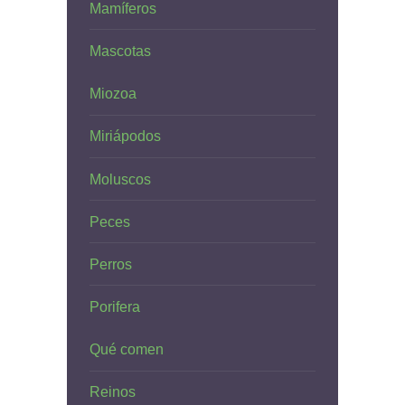
Mamíferos
Mascotas
Miozoa
Miriápodos
Moluscos
Peces
Perros
Porifera
Qué comen
Reinos