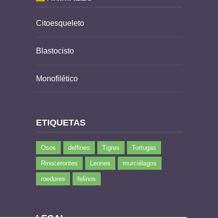
Citoesqueleto
Blastocisto
Monofilético
ETIQUETAS
Osos
delfines
Tigres
Tortugas
Rinocerontes
Leones
murciélagos
roedores
felinos
LEGAL