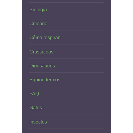
Biología
Cnidaria
Cómo respiran
Crustáceos
Dinosaurios
Equinodermos
FAQ
Gatos
Insectos