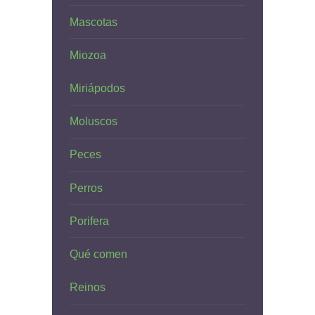
Mascotas
Miozoa
Miriápodos
Moluscos
Peces
Perros
Porifera
Qué comen
Reinos