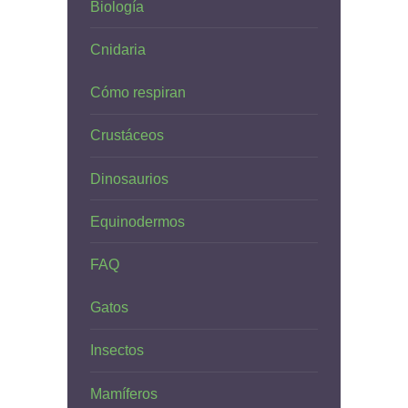
Biología
Cnidaria
Cómo respiran
Crustáceos
Dinosaurios
Equinodermos
FAQ
Gatos
Insectos
Mamíferos