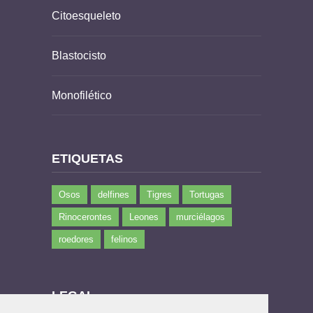
Citoesqueleto
Blastocisto
Monofilético
ETIQUETAS
Osos
delfines
Tigres
Tortugas
Rinocerontes
Leones
murciélagos
roedores
felinos
LEGAL