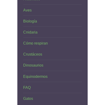
Aves
Biología
Cnidaria
Cómo respiran
Crustáceos
Dinosaurios
Equinodermos
FAQ
Gatos