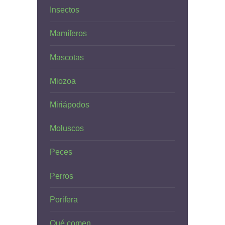
Insectos
Mamíferos
Mascotas
Miozoa
Miriápodos
Moluscos
Peces
Perros
Porifera
Qué comen