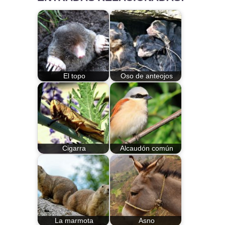
El topo
Oso de anteojos
Cigarra
Alcaudón común
La marmota
Asno