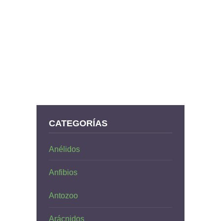
CATEGORÍAS
Anélidos
Anfibios
Antozoo
Arácnidos