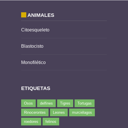
ANIMALES
Citoesqueleto
Blastocisto
Monofilético
ETIQUETAS
Osos
delfines
Tigres
Tortugas
Rinocerontes
Leones
murciélagos
roedores
felinos