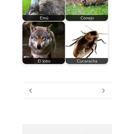
Emú
Conejo
El lobo
Cucaracha