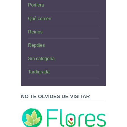
Porifera
Qué comen
Reinos
Reptiles
Sin categoría
Tardigrada
NO TE OLVIDES DE VISITAR