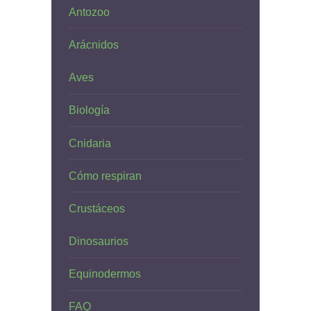
Antozoo
Arácnidos
Aves
Biología
Cnidaria
Cómo respiran
Crustáceos
Dinosaurios
Equinodermos
FAQ