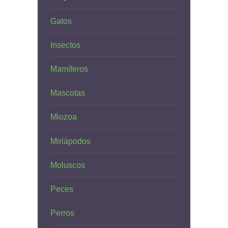
Gatos
Insectos
Mamíferos
Mascotas
Miozoa
Miriápodos
Moluscos
Peces
Perros