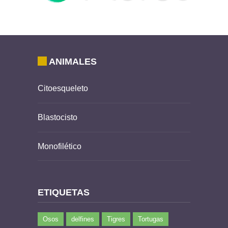
ANIMALES
Citoesqueleto
Blastocisto
Monofilético
ETIQUETAS
Osos
delfines
Tigres
Tortugas