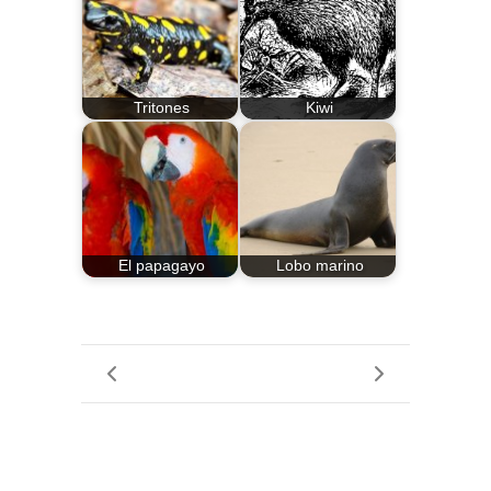
Tritones
Kiwi
El papagayo
Lobo marino