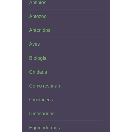
Anfibios
Antozoo
Arácnidos
Aves
Biología
Cnidaria
Cómo respiran
Crustáceos
Dinosaurios
Equinodermos