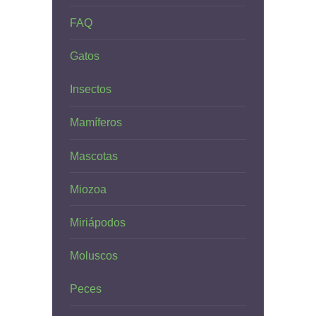
FAQ
Gatos
Insectos
Mamíferos
Mascotas
Miozoa
Miriápodos
Moluscos
Peces