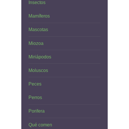
Insectos
Mamíferos
Mascotas
Miozoa
Miriápodos
Moluscos
Peces
Perros
Porifera
Qué comen