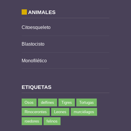
ANIMALES
Citoesqueleto
Blastocisto
Monofilético
ETIQUETAS
Osos
delfines
Tigres
Tortugas
Rinocerontes
Leones
murciélagos
roedores
felinos