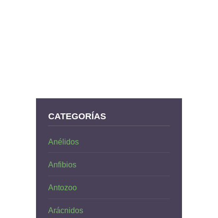
CATEGORÍAS
Anélidos
Anfibios
Antozoo
Arácnidos