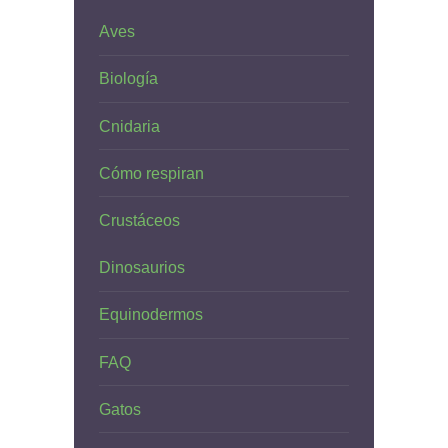
Aves
Biología
Cnidaria
Cómo respiran
Crustáceos
Dinosaurios
Equinodermos
FAQ
Gatos