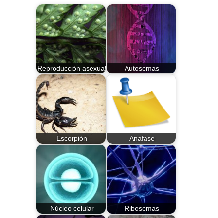
Reproducción asexual
Autosomas
Escorpión
Anafase
Núcleo celular
Ribosomas