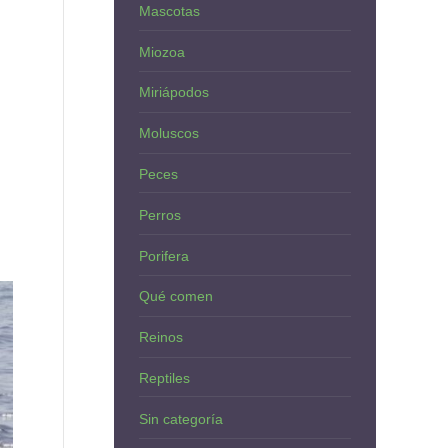
Mascotas
Miozoa
Miriápodos
Moluscos
Peces
Perros
Porifera
Qué comen
Reinos
Reptiles
Sin categoría