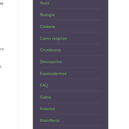
Aves
ue
Biología
Cnidaria
s
Cómo respiran
rra
Crustáceos
Dinosaurios
é
Equinodermos
FAQ
Gatos
Insectos
Mamíferos