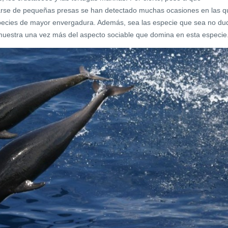
arse de pequeñas presas se han detectado muchas ocasiones en las q
species de mayor envergadura. Además, sea las especie que sea no du
muestra una vez más del aspecto sociable que domina en esta especie