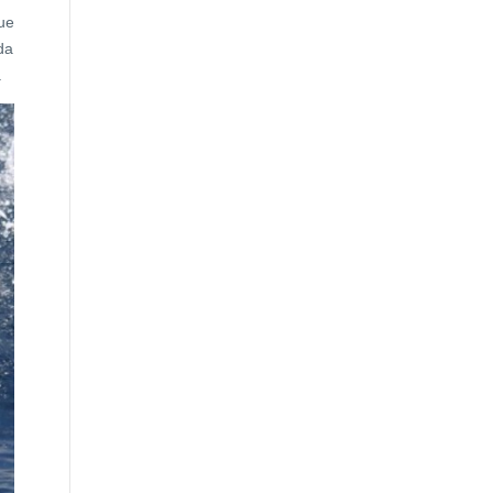
ue
da
.