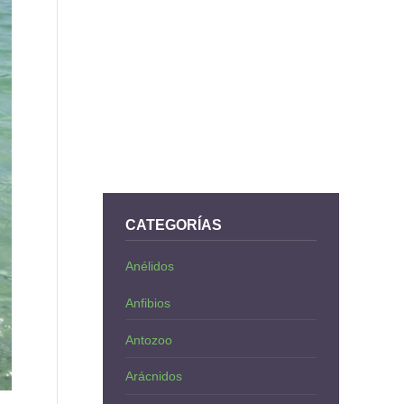
CATEGORÍAS
Anélidos
Anfibios
Antozoo
Arácnidos