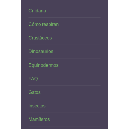
Cnidaria
Cómo respiran
Crustáceos
Dinosaurios
Equinodermos
FAQ
Gatos
Insectos
Mamíferos