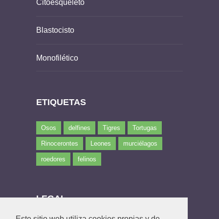
Citoesqueleto
Blastocisto
Monofilético
ETIQUETAS
Osos
delfines
Tigres
Tortugas
Rinocerontes
Leones
murciélagos
roedores
felinos
LEGAL
Este sitio web utiliza cookies propias y de