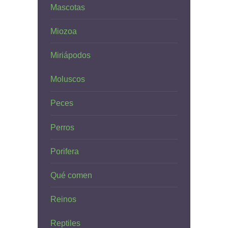
Mascotas
Miozoa
Miriápodos
Moluscos
Peces
Perros
Porifera
Qué comen
Reinos
Reptiles