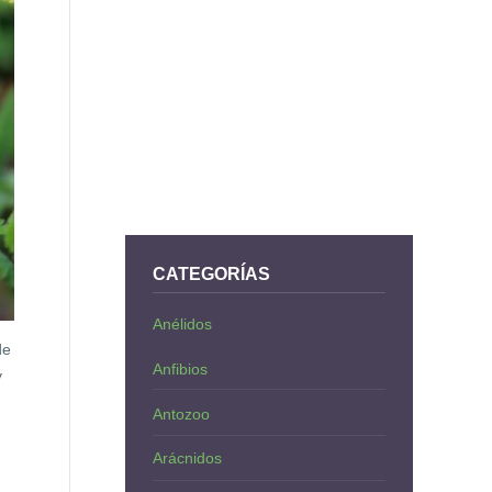
CATEGORÍAS
Anélidos
de
Anfibios
y
Antozoo
Arácnidos