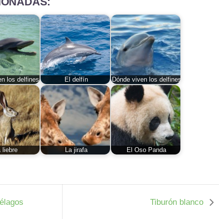
IONADAS:
 los delfines
El delfín
Dónde viven los delfines
 liebre
La jirafa
El Oso Panda
élagos
Tiburón blanco