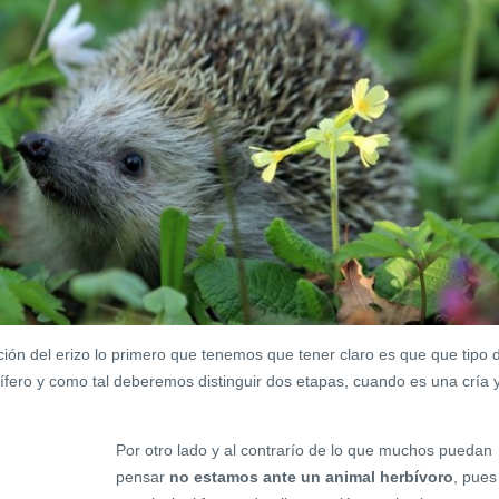
ación del erizo lo primero que tenemos que tener claro es que que tipo 
fero y como tal deberemos distinguir dos etapas, cuando es una cría 
Por otro lado y al contrarío de lo que muchos puedan
pensar
no estamos ante un animal herbívoro
, pues