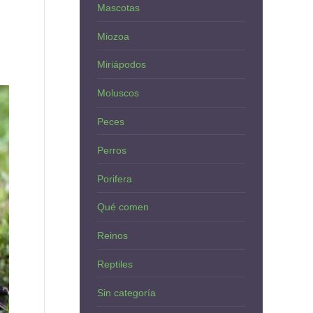
Mascotas
Miozoa
Miriápodos
Moluscos
Peces
Perros
Porifera
Qué comen
Reinos
Reptiles
Sin categoría