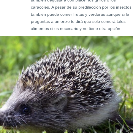
caracoles. A pesar de su predilección por los insectos
también puede comer frutas y verduras aunque si le
preguntas a un erizo te dirá que solo comerá tales
alimentos si es necesario y no tiene otra opción.