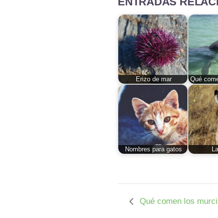
ENTRADAS RELAC
Erizo de mar
Qué comen
Nombres para gatos
La
Qué comen los murci