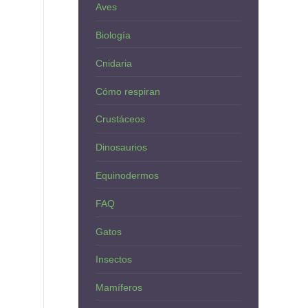
Aves
Biología
Cnidaria
Cómo respiran
Crustáceos
Dinosaurios
Equinodermos
FAQ
Gatos
Insectos
Mamíferos