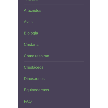
Arácnidos
Aves
Biología
Cnidaria
Cómo respiran
Crustáceos
Dinosaurios
Equinodermos
FAQ