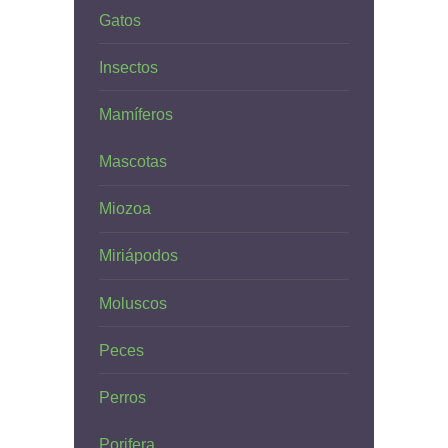
Gatos
Insectos
Mamíferos
Mascotas
Miozoa
Miriápodos
Moluscos
Peces
Perros
Porifera