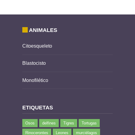
ANIMALES
Citoesqueleto
Blastocisto
Monofilético
ETIQUETAS
Osos
delfines
Tigres
Tortugas
Rinocerontes
Leones
murciélagos