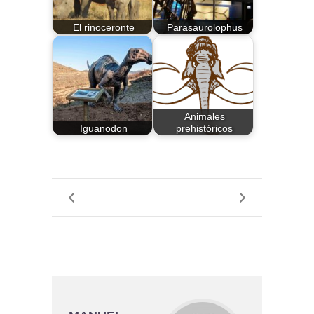
El rinoceronte
Parasaurolophus
Animales
Iguanodon
prehistóricos