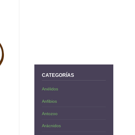
CATEGORÍAS
Anélidos
Anfibios
Antozoo
Arácnidos