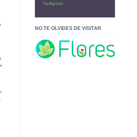
Tardigrada
e
NO TE OLVIDES DE VISITAR
a
n
r
,