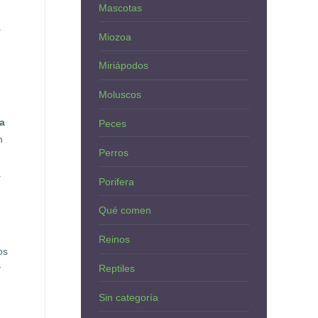
Mascotas
a
Miozoa
Miriápodos
Moluscos
ra
Peces
n
Perros
a
Porifera
Qué comen
Reinos
os
Reptiles
y
Sin categoría