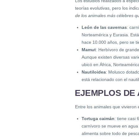
Los estudios realizados a espec
teorías evolutivas, pero los indi
de los animales más célebres que
León de las cavernas
: carn
Norteamérica y Eurasia. Est
hace 10.000 años, pero se ti
Mamut
: Herbívoro de grande
Aunque existen diversas vari
ubicó en África, Norteamérica
Nautiloidea
: Molusco dotad
está relacionado con el nautil
EJEMPLOS DE 
Entre los animales que vivieron
Tortuga caimán
: tiene casi
carnívoro se mueve en agua d
alimenta sobre todo de pesc