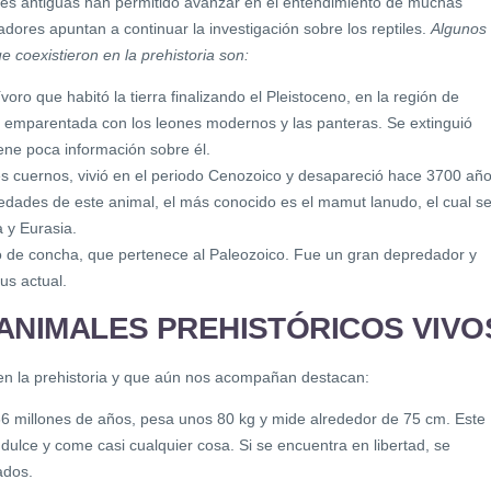
ies antiguas han permitido avanzar en el entendimiento de muchas
cadores apuntan a continuar la investigación sobre los reptiles.
Algunos
 coexistieron en la prehistoria son:
ívoro que habitó la tierra finalizando el Pleistoceno, en la región de
á emparentada con los leones modernos y las panteras. Se extinguió
ene poca información sobre él.
s cuernos, vivió en el periodo Cenozoico y desapareció hace 3700 año
edades de este animal, el más conocido es el mamut lanudo, el cual s
 y Eurasia.
o de concha, que pertenece al Paleozoico. Fue un gran depredador y
us actual.
ANIMALES PREHISTÓRICOS VIVO
 en la prehistoria y que aún nos acompañan destacan:
 66 millones de años, pesa unos 80 kg y mide alrededor de 75 cm. Este
ulce y come casi cualquier cosa. Si se encuentra en libertad, se
ados.