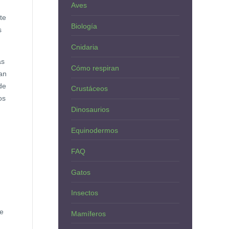
Aves
te
Biología
s
Cnidaria
as
Cómo respiran
an
de
Crustáceos
os
Dinosaurios
Equinodermos
FAQ
Gatos
Insectos
ue
Mamíferos