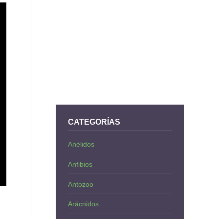
CATEGORÍAS
Anélidos
Anfibios
Antozoo
Arácnidos