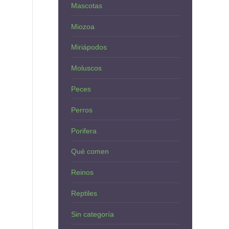
Mascotas
Miozoa
Miriápodos
Moluscos
Peces
Perros
Porifera
Qué comen
Reinos
Reptiles
Sin categoría