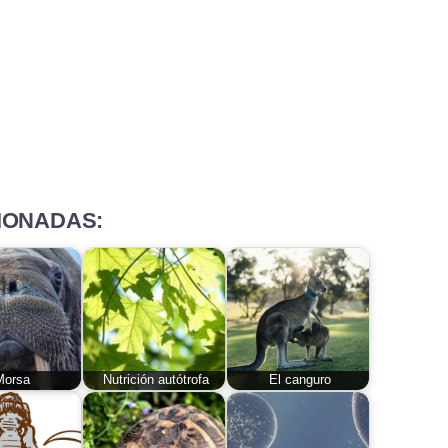
IONADAS:
Morsa
Nutrición autótrofa
El canguro