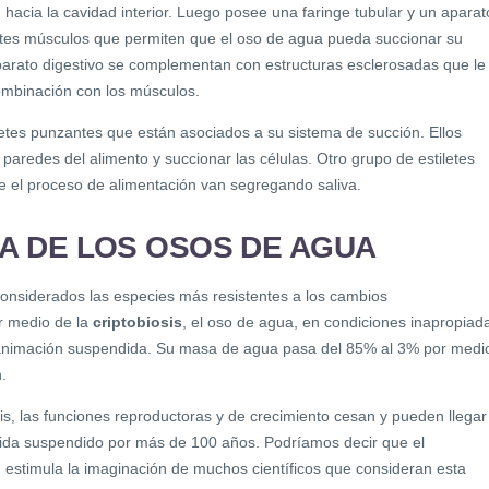
n hacia la cavidad interior. Luego posee una faringe tubular y un aparat
ntes músculos que permiten que el oso de agua pueda succionar su
arato digestivo se complementan con estructuras esclerosadas que le
 combinación con los músculos.
etes punzantes que están asociados a su sistema de succión. Ellos
 paredes del alimento y succionar las células. Otro grupo de estiletes
 el proceso de alimentación van segregando saliva.
IA DE LOS OSOS DE AGUA
considerados las especies más resistentes a los cambios
r medio de la
criptobiosis
, el oso de agua, en condiciones inapropiad
animación suspendida. Su masa de agua pasa del 85% al 3% por medi
.
is, las funciones reproductoras y de crecimiento cesan y pueden llegar
ida suspendido por más de 100 años. Podríamos decir que el
 estimula la imaginación de muchos científicos que consideran esta