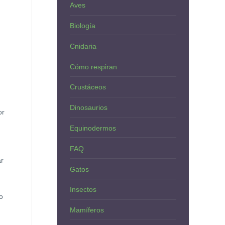
Aves
Biología
Cnidaria
Cómo respiran
Crustáceos
Dinosaurios
or
Equinodermos
FAQ
ar
Gatos
Insectos
o
Mamíferos