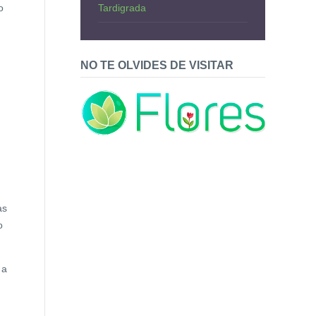
o
Tardigrada
NO TE OLVIDES DE VISITAR
as
o
 a