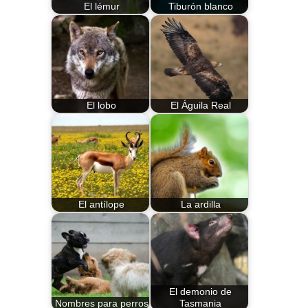
El lémur
Tiburón blanco
El lobo
El Águila Real
El antílope
La ardilla
El demonio de
Nombres para perros
Tasmania