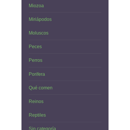
Miozoa
Miriápodos
Moluscos
Peces
Perros
Porifera
Qué comen
Reinos
Reptiles
Sin categoría