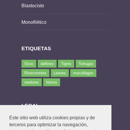
Blastocisto
Monofilético
ETIQUETAS
Osos
delfines
Tigres
Tortugas
Rinocerontes
Leones
murciélagos
roedores
felinos
LEGAL
Este sitio web utiliza cookies propias y de
Política de privacidad
terceros para optimizar la navegación,
Política de Cookies