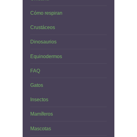
Cómo respiran
Crustáceos
Dinosaurios
Equinodermos
FAQ
Gatos
Insectos
Mamíferos
Mascotas