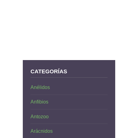
CATEGORÍAS
Anélidos
Anfibios
Antozoo
Arácnidos