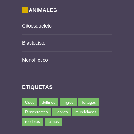
ANIMALES
Citoesqueleto
Blastocisto
Monofilético
ETIQUETAS
Osos
delfines
Tigres
Tortugas
Rinocerontes
Leones
murciélagos
roedores
felinos