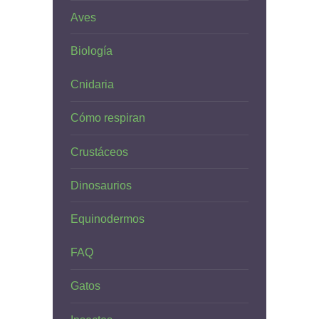
Aves
Biología
Cnidaria
Cómo respiran
Crustáceos
Dinosaurios
Equinodermos
FAQ
Gatos