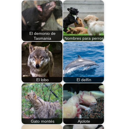
El demonio de
Tasmania
Nombres para perros
El lobo
El delfín
Gato montés
Ajolote