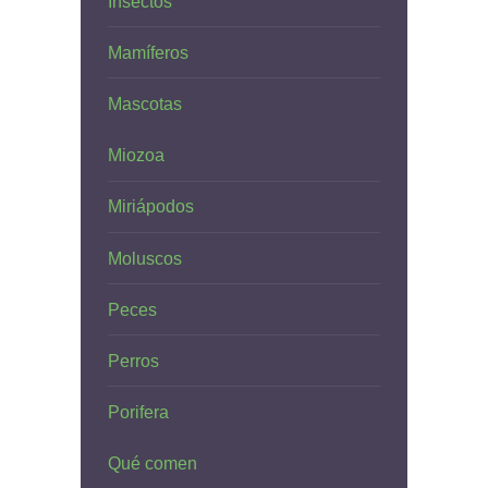
Insectos
Mamíferos
Mascotas
Miozoa
Miriápodos
Moluscos
Peces
Perros
Porifera
Qué comen