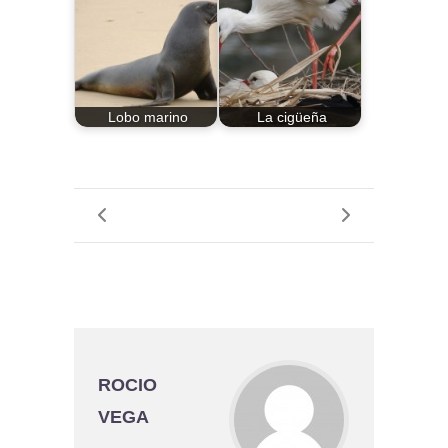
Lobo marino
La cigüeña
ROCIO
VEGA