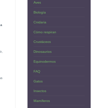
Aves
Biología
Cnidaria
 a
Cómo respiran
Crustáceos
o,
Dinosaurios
Equinodermos
FAQ
as
Gatos
Insectos
Mamíferos