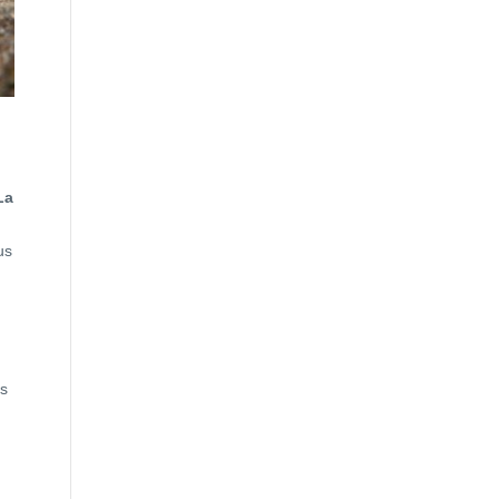
La
us
as