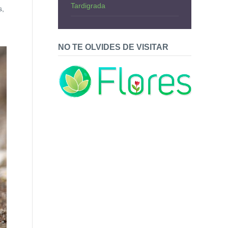
Tardigrada
s,
NO TE OLVIDES DE VISITAR