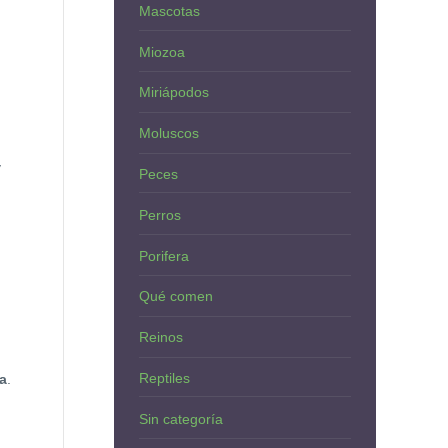
Mascotas
Miozoa
Miriápodos
Moluscos
y
Peces
Perros
Porifera
Qué comen
Reinos
Reptiles
ía
.
Sin categoría