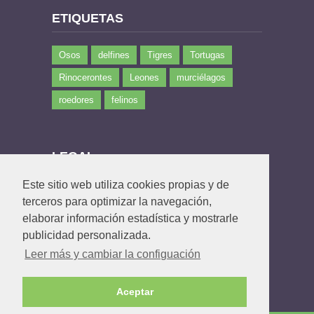
ETIQUETAS
Osos
delfines
Tigres
Tortugas
Rinocerontes
Leones
murciélagos
roedores
felinos
LEGAL
Este sitio web utiliza cookies propias y de
Política de privacidad
terceros para optimizar la navegación,
Política de Cookies
elaborar información estadística y mostrarle
Contacto
publicidad personalizada.
Leer más y cambiar la configuación
Aceptar