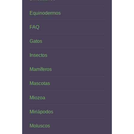
Equinodermos
FAQ
Gatos
Insectos
Mamíferos
Mascotas
Miozoa
Miriápodos
Moluscos