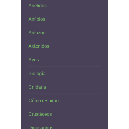
Anélidos
Anfibios
Antozoo
Arácnidos
Aves
Biología
Cnidaria
Cómo respiran
Crustáceos
Dinosaurios