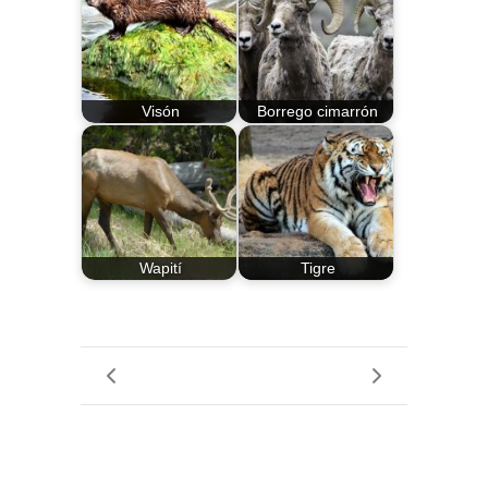
Visón
Borrego cimarrón
Wapití
Tigre