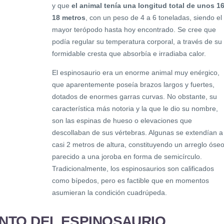
y que
el animal tenía una longitud total de unos 16
18 metros
, con un peso de 4 a 6 toneladas, siendo el
mayor terópodo hasta hoy encontrado. Se cree que
podía regular su temperatura corporal, a través de su
formidable cresta que absorbía e irradiaba calor.
El espinosaurio era un enorme animal muy enérgico,
que aparentemente poseía brazos largos y fuertes,
dotados de enormes garras curvas. No obstante, su
característica más notoria y la que le dio su nombre,
son las espinas de hueso o elevaciones que
descollaban de sus vértebras. Algunas se extendían a
casi 2 metros de altura, constituyendo un arreglo óse
parecido a una joroba en forma de semicírculo.
Tradicionalmente, los espinosaurios son calificados
como bípedos, pero es factible que en momentos
asumieran la condición cuadrúpeda.
NTO DEL ESPINOSAURIO