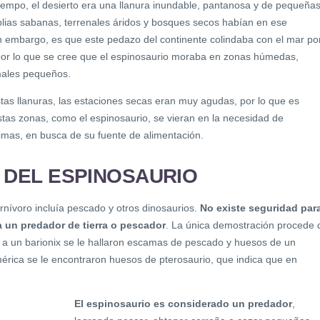
tiempo, el desierto era una llanura inundable, pantanosa y de pequeña
plias sabanas, terrenales áridos y bosques secos habían en ese
in embargo, es que este pedazo del continente colindaba con el mar po
, por lo que se cree que el espinosaurio moraba en zonas húmedas,
males pequeños.
stas llanuras, las estaciones secas eran muy agudas, por lo que es
stas zonas, como el espinosaurio, se vieran en la necesidad de
imas, en busca de su fuente de alimentación.
 DEL ESPINOSAURIO
rnívoro incluía pescado y otros dinosaurios.
No existe seguridad par
a un predador de tierra o pescador
. La única demostración procede 
a un barionix se le hallaron escamas de pescado y huesos de un
érica se le encontraron huesos de pterosaurio, que indica que en
El espinosaurio es considerado un predador
,