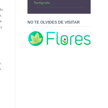
Tardigrada
do
s,
de
NO TE OLVIDES DE VISITAR
 y
s,
s