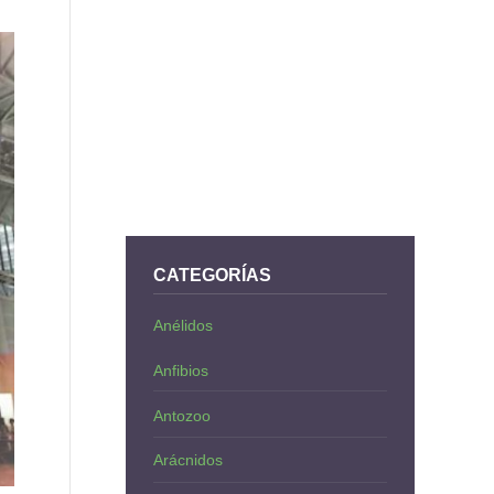
CATEGORÍAS
Anélidos
Anfibios
Antozoo
Arácnidos