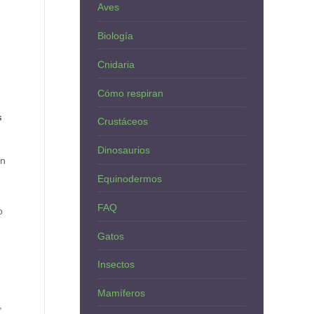
Aves
Biología
Cnidaria
Cómo respiran
s
Crustáceos
Dinosaurios
an
Equinodermos
FAQ
o
Gatos
Insectos
Mamíferos
,