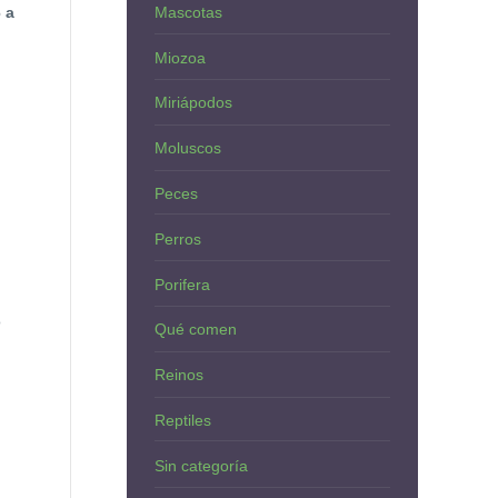
Mascotas
 a
Miozoa
Miriápodos
Moluscos
Peces
Perros
Porifera
o
Qué comen
Reinos
Reptiles
Sin categoría