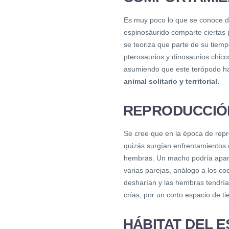
Es muy poco lo que se conoce d
espinosáurido comparte ciertas p
se teoriza que parte de su tiem
pterosaurios y dinosaurios chic
asumiendo que este terópodo ha
animal solitario y territorial.
REPRODUCCIÓ
Se cree que en la época de repr
quizás surgían enfrentamientos 
hembras. Un macho podría apare
varias parejas, análogo a los co
desharían y las hembras tendría
crías, por un corto espacio de t
HÁBITAT DEL 