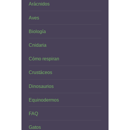
Arácnidos
Aves
Biología
Cnidaria
Cómo respiran
Crustáceos
Dinosaurios
Equinodermos
FAQ
Gatos