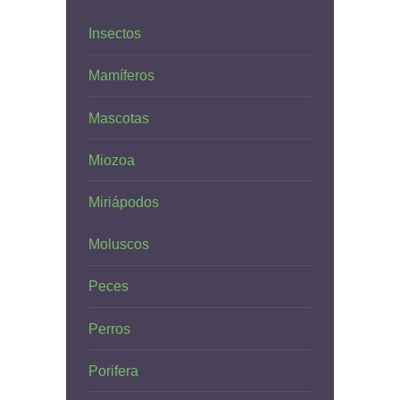
Insectos
Mamíferos
Mascotas
Miozoa
Miriápodos
Moluscos
Peces
Perros
Porifera