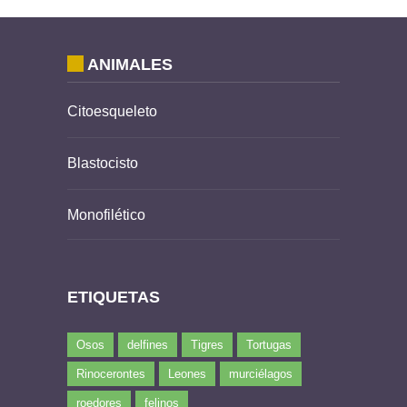
ANIMALES
Citoesqueleto
Blastocisto
Monofilético
ETIQUETAS
Osos
delfines
Tigres
Tortugas
Rinocerontes
Leones
murciélagos
roedores
felinos