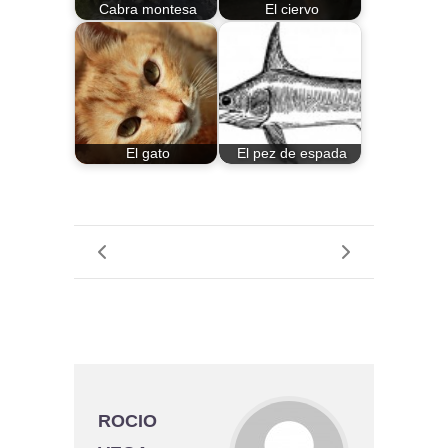
Cabra montesa
El ciervo
El gato
El pez de espada
ROCIO