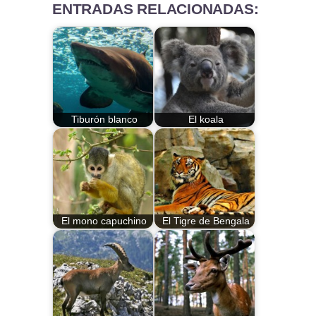
ENTRADAS RELACIONADAS:
Tiburón blanco
El koala
El mono capuchino
El Tigre de Bengala