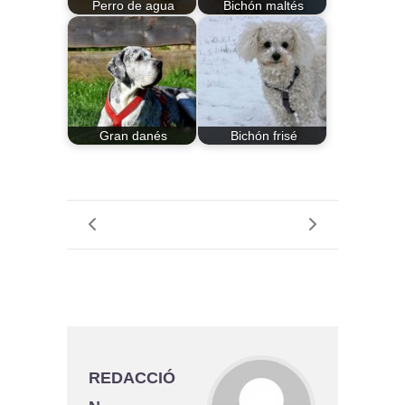
Perro de agua
Bichón maltés
Gran danés
Bichón frisé
REDACCIÓ