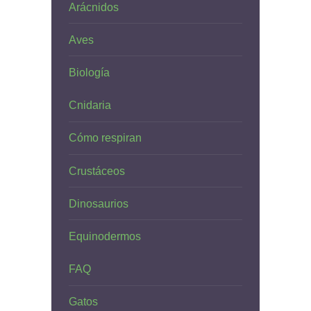
Arácnidos
Aves
Biología
Cnidaria
Cómo respiran
Crustáceos
Dinosaurios
Equinodermos
FAQ
Gatos