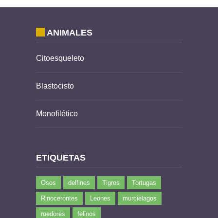
ANIMALES
Citoesqueleto
Blastocisto
Monofilético
ETIQUETAS
Osos
delfines
Tigres
Tortugas
Rinocerontes
Leones
murciélagos
roedores
felinos