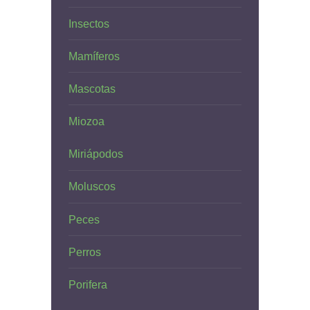
Insectos
Mamíferos
Mascotas
Miozoa
Miriápodos
Moluscos
Peces
Perros
Porifera