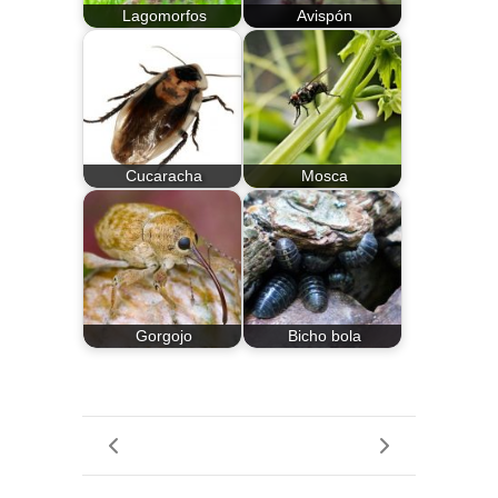
Lagomorfos
Avispón
Cucaracha
Mosca
Gorgojo
Bicho bola