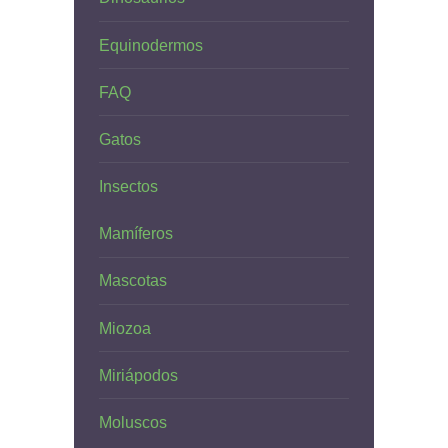
Equinodermos
FAQ
Gatos
Insectos
Mamíferos
Mascotas
Miozoa
Miriápodos
Moluscos