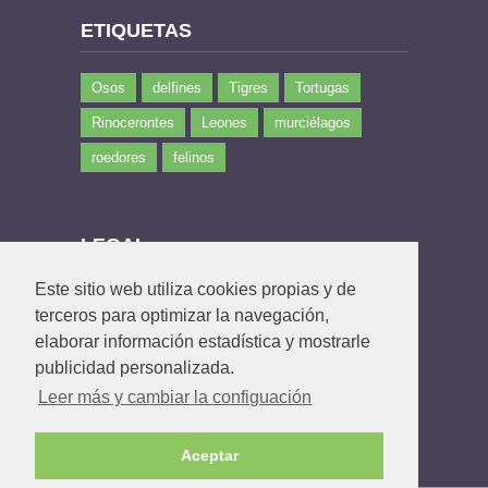
ETIQUETAS
Osos
delfines
Tigres
Tortugas
Rinocerontes
Leones
murciélagos
roedores
felinos
LEGAL
Este sitio web utiliza cookies propias y de
Política de privacidad
terceros para optimizar la navegación,
Política de Cookies
elaborar información estadística y mostrarle
Contacto
publicidad personalizada.
Leer más y cambiar la configuación
Aceptar