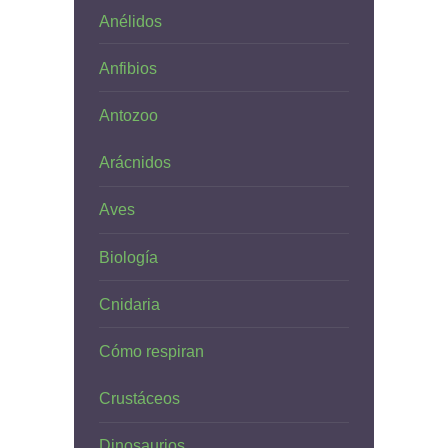
Anélidos
Anfibios
Antozoo
Arácnidos
Aves
Biología
Cnidaria
Cómo respiran
Crustáceos
Dinosaurios