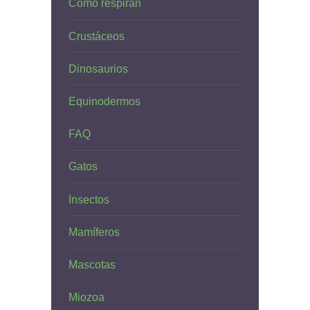
Cómo respiran
Crustáceos
Dinosaurios
Equinodermos
FAQ
Gatos
Insectos
Mamíferos
Mascotas
Miozoa