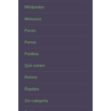
Miriápodos
Moluscos
Peces
Perros
Porifera
Qué comen
Reinos
Reptiles
Sin categoría