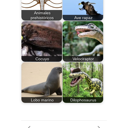
Animales
prehistóricos
Ave rapaz
Cocuyo
Velociraptor
Lobo marino
Dilophosaurus