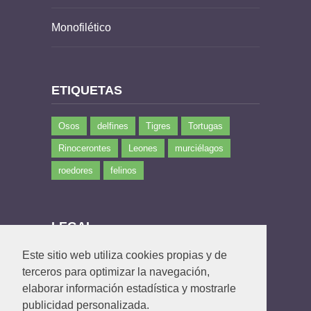
Monofilético
ETIQUETAS
Osos
delfines
Tigres
Tortugas
Rinocerontes
Leones
murciélagos
roedores
felinos
LEGAL
Este sitio web utiliza cookies propias y de
Política de privacidad
terceros para optimizar la navegación,
Política de Cookies
elaborar información estadística y mostrarle
Contacto
publicidad personalizada.