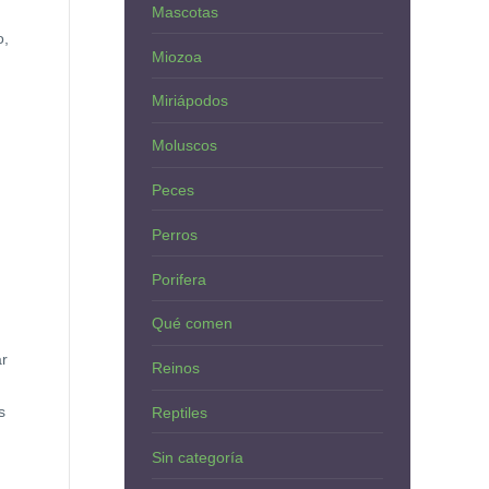
Mascotas
o,
Miozoa
Miriápodos
Moluscos
Peces
Perros
Porifera
Qué comen
ar
Reinos
s
Reptiles
Sin categoría