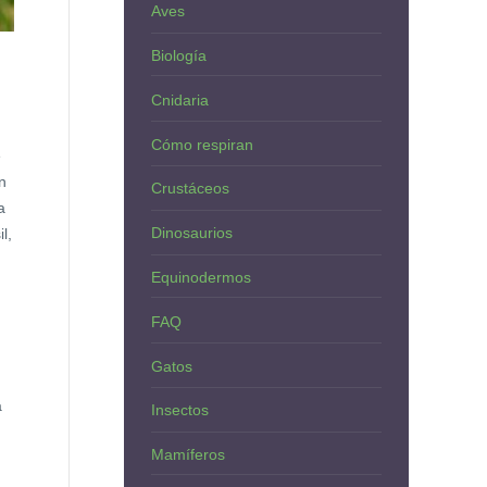
Aves
Biología
Cnidaria
Cómo respiran
e
n
Crustáceos
a
Dinosaurios
l,
Equinodermos
FAQ
Gatos
a
Insectos
Mamíferos