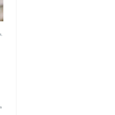
s,
es