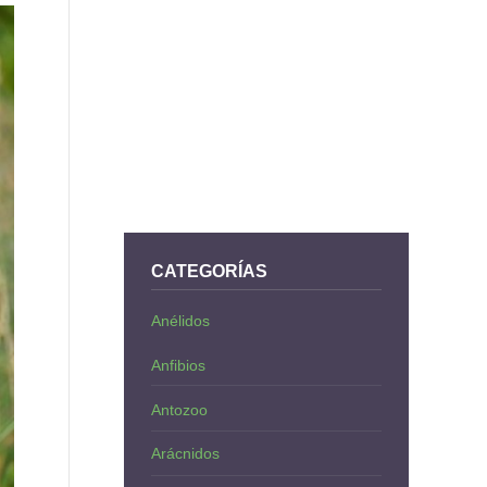
CATEGORÍAS
Anélidos
Anfibios
Antozoo
Arácnidos