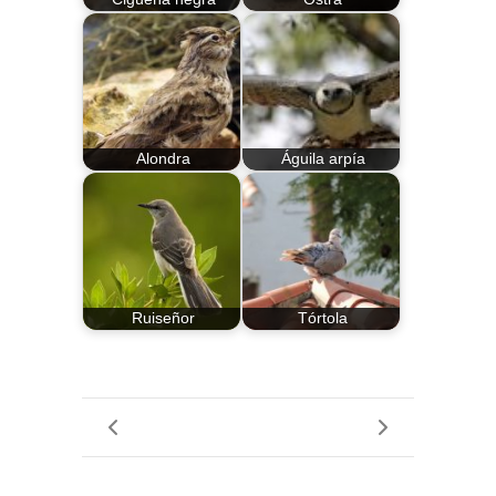
Alondra
Águila arpía
Ruiseñor
Tórtola