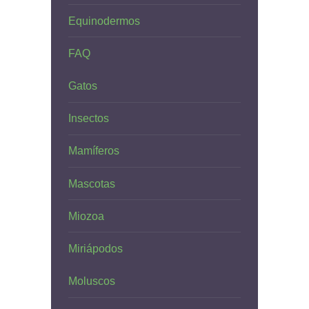
Equinodermos
FAQ
Gatos
Insectos
Mamíferos
Mascotas
Miozoa
Miriápodos
Moluscos