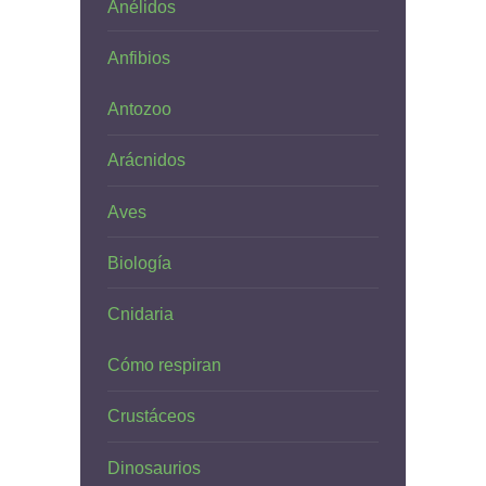
Anélidos
Anfibios
Antozoo
Arácnidos
Aves
Biología
Cnidaria
Cómo respiran
Crustáceos
Dinosaurios