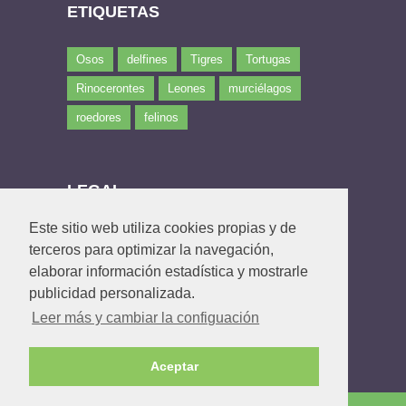
ETIQUETAS
Osos
delfines
Tigres
Tortugas
Rinocerontes
Leones
murciélagos
roedores
felinos
LEGAL
Este sitio web utiliza cookies propias y de
Política de privacidad
terceros para optimizar la navegación,
Política de Cookies
elaborar información estadística y mostrarle
Contacto
publicidad personalizada.
Leer más y cambiar la configuación
Aceptar