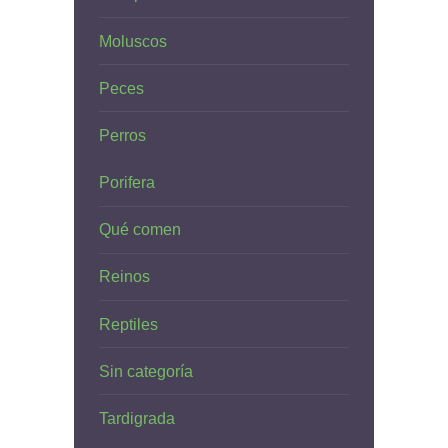
Moluscos
Peces
Perros
Porifera
Qué comen
Reinos
Reptiles
Sin categoría
Tardigrada