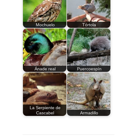
Mochuelo
Tórtola
Ánade real
Puercoespín
La Serpiente de
Cascabel
Armadillo