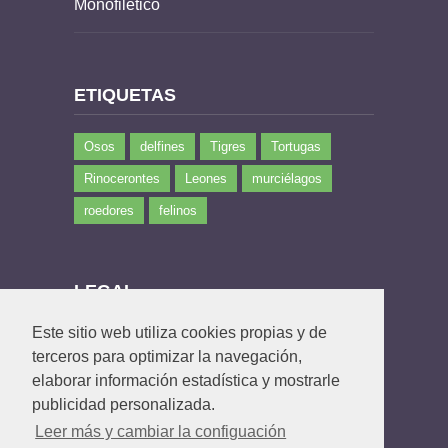
Monofilético
ETIQUETAS
Osos
delfines
Tigres
Tortugas
Rinocerontes
Leones
murciélagos
roedores
felinos
LEGAL
Este sitio web utiliza cookies propias y de
Política de privacidad
terceros para optimizar la navegación,
Política de Cookies
elaborar información estadística y mostrarle
Contacto
publicidad personalizada.
Leer más y cambiar la configuación