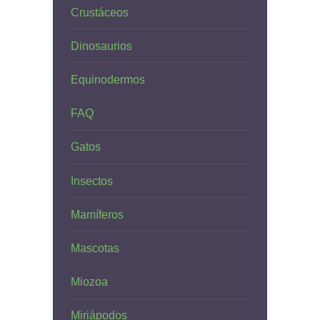
Crustáceos
Dinosaurios
Equinodermos
FAQ
Gatos
Insectos
Mamíferos
Mascotas
Miozoa
Miriápodos