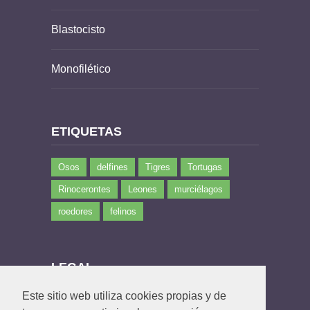
Blastocisto
Monofilético
ETIQUETAS
Osos
delfines
Tigres
Tortugas
Rinocerontes
Leones
murciélagos
roedores
felinos
LEGAL
Este sitio web utiliza cookies propias y de
Política de privacidad