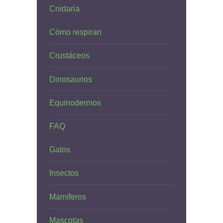
Cnidaria
Cómo respiran
Crustáceos
Dinosaurios
Equinodermos
FAQ
Gatos
Insectos
Mamíferos
Mascotas