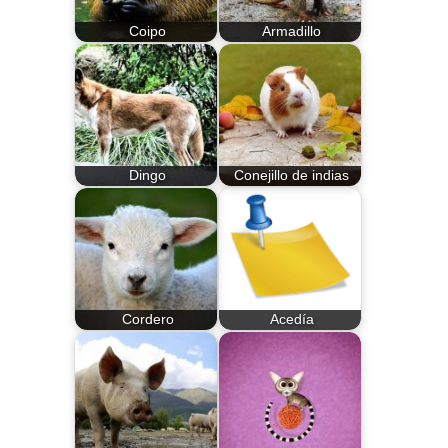
Coipo
Armadillo
Dingo
Conejillo de indias
Cordero
Acedía