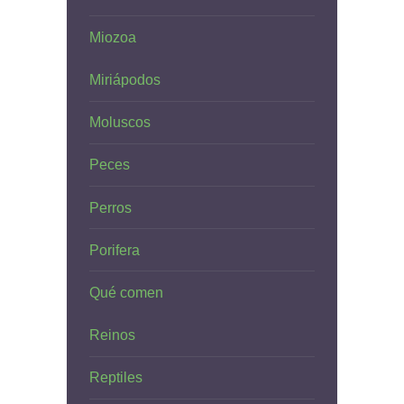
Miozoa
Miriápodos
Moluscos
Peces
Perros
Porifera
Qué comen
Reinos
Reptiles