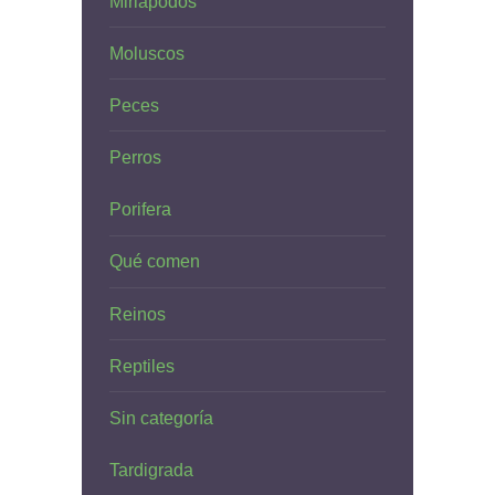
Miriápodos
Moluscos
Peces
Perros
Porifera
Qué comen
Reinos
Reptiles
Sin categoría
Tardigrada