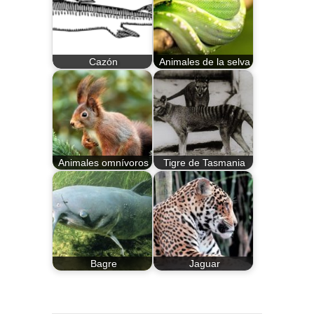
Cazón
Animales de la selva
Animales omnívoros
Tigre de Tasmania
Bagre
Jaguar