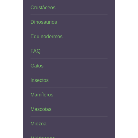
Crustáceos
Dinosaurios
Equinodermos
FAQ
Gatos
Insectos
Mamíferos
Mascotas
Miozoa