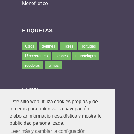
Monofilético
ETIQUETAS
Osos
delfines
Tigres
Tortugas
Rinocerontes
Leones
murciélagos
roedores
felinos
LEGAL
Este sitio web utiliza cookies propias y de
Política de privacidad
terceros para optimizar la navegación,
Política de Cookies
elaborar información estadística y mostrarle
Contacto
publicidad personalizada.
Leer más y cambiar la configuación