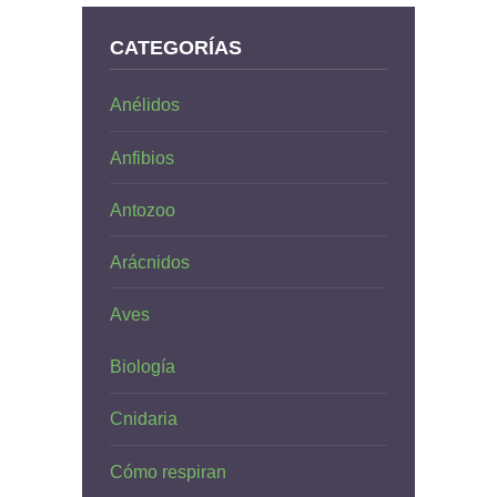
CATEGORÍAS
Anélidos
Anfibios
Antozoo
Arácnidos
Aves
Biología
Cnidaria
Cómo respiran