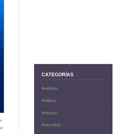
CATEGORÍAS
Anélidos
Anfibios
Antozoo
n
Arácnidos
ue