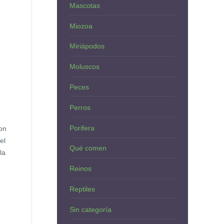
Mascotas
Miozoa
Miriápodos
Moluscos
Peces
Perros
Porifera
on
el
Qué comen
la
Reinos
Reptiles
Sin categoría