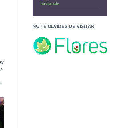
Tardigrada
NO TE OLVIDES DE VISITAR
ay
os
s