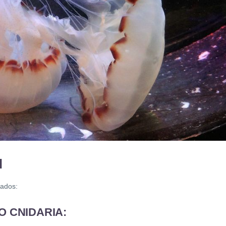
N
rados:
O CNIDARIA: