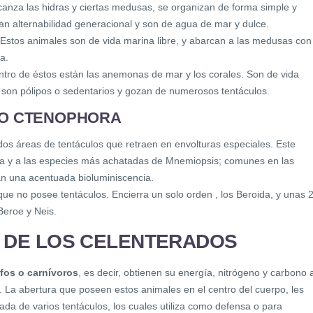
canza las hidras y ciertas medusas, se organizan de forma simple y
an alternabilidad generacional y son de agua de mar y dulce.
Estos animales son de vida marina libre, y abarcan a las medusas con
a.
tro de éstos están las anemonas de mar y los corales. Son de vida
os son pólipos o sedentarios y gozan de numerosos tentáculos.
LO CTENOPHORA
os áreas de tentáculos que retraen en envolturas especiales. Este
hia y a las especies más achatadas de Mnemiopsis; comunes en las
tan una acentuada bioluminiscencia.
 que no posee tentáculos. Encierra un solo orden , los Beroida, y unas 
Beroe y Neis.
 DE LOS CELENTERADOS
fos o carnívoros
, es decir, obtienen su energía, nitrógeno y carbono a
. La abertura que poseen estos animales en el centro del cuerpo, les
ada de varios tentáculos, los cuales utiliza como defensa o para