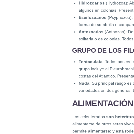
Hidrozoarios
(Hydrozoa): Al
algunos en colonias. Present
Escifozoarios
(Psyphozoa): 
forma de sombrilla o campan
Antozoarios
(Anthozoa): Den
solitaria o de colonias. Tod
GRUPO DE LOS FI
Tentaculata
: Todos poseen d
grupo incluye al Pleurobrac
costas del Atlántico. Presen
Nuda
: Su principal rasgo es
variedades en dos géneros: 
ALIMENTACIÓN
Los celenterados
son heterótro
alimentarse de otros seres vivos
permite alimentarse; y está rode