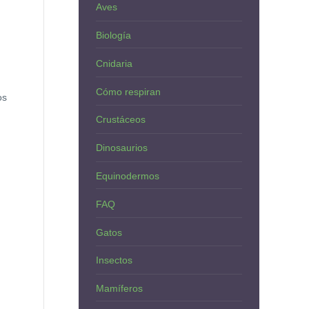
Aves
Biología
Cnidaria
Cómo respiran
os
Crustáceos
Dinosaurios
Equinodermos
FAQ
Gatos
Insectos
Mamíferos