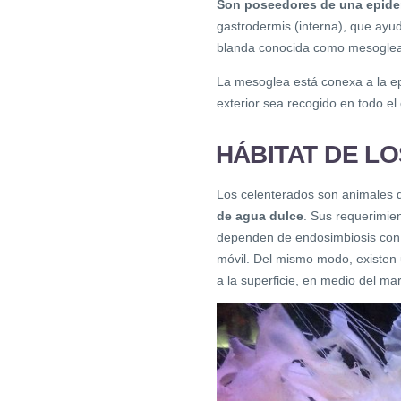
Son poseedores de una epider
gastrodermis (interna), que ayud
blanda conocida como mesoglea,
La mesoglea está conexa a la epi
exterior sea recogido en todo e
HÁBITAT DE L
Los celenterados son animales
de agua dulce
. Sus requerimie
dependen de endosimbiosis con a
móvil. Del mismo modo, existen 
a la superficie, en medio del mar