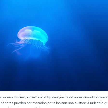
rse en colonias, en solitario o fijos en piedras o rocas cuando alcanza
dadores pueden ser atacados por ellos con una sustancia urticante q