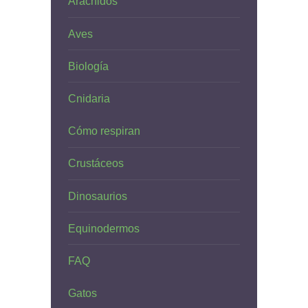
Arácnidos
Aves
Biología
Cnidaria
Cómo respiran
Crustáceos
Dinosaurios
Equinodermos
FAQ
Gatos