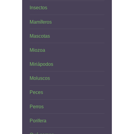
Insectos
Mamíferos
Mascotas
Miozoa
Miriápodos
Moluscos
Peces
Perros
Porifera