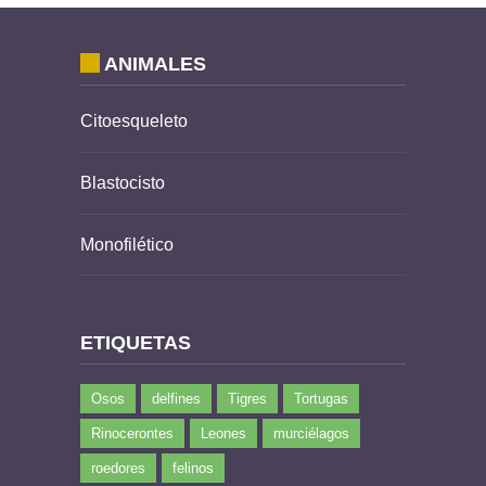
ANIMALES
Citoesqueleto
Blastocisto
Monofilético
ETIQUETAS
Osos
delfines
Tigres
Tortugas
Rinocerontes
Leones
murciélagos
roedores
felinos