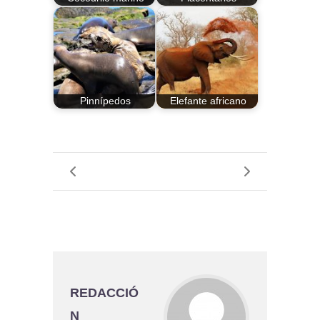
Pinnípedos
Elefante africano
REDACCIÓ
N