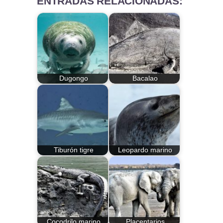
ENTRADAS RELACIONADAS:
Dugongo
Bacalao
Tiburón tigre
Leopardo marino
Cocodrilo marino
Placentarios