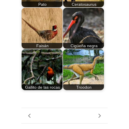
Pato
Ceratosaurus
Faisán
Cigüeña negra
Gallito de las rocas
Troodon