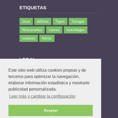
ETIQUETAS
Osos
delfines
Tigres
Tortugas
Rinocerontes
Leones
murciélagos
roedores
felinos
LEGAL
Este sitio web utiliza cookies propias y de
Política de privacidad
terceros para optimizar la navegación,
Política de Cookies
elaborar información estadística y mostrarle
Contacto
publicidad personalizada.
Leer más y cambiar la configuación
Aceptar