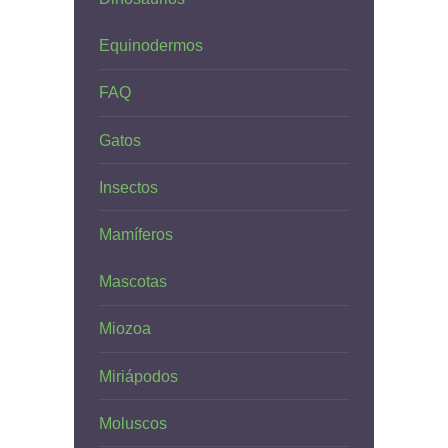
Equinodermos
FAQ
Gatos
Insectos
Mamíferos
Mascotas
Miozoa
Miriápodos
Moluscos