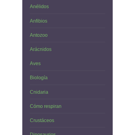
Anélidos
Anfibios
Antozoo
Arácnidos
Aves
Biología
Cnidaria
Cómo respiran
Crustáceos
Dinosaurios