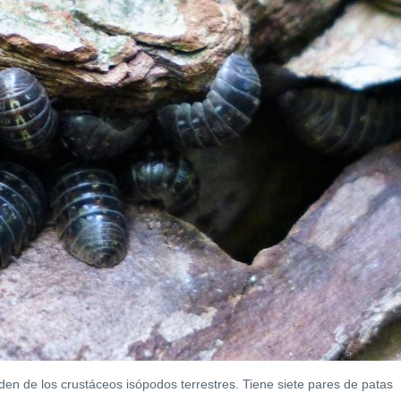
den de los crustáceos isópodos terrestres. Tiene siete pares de patas