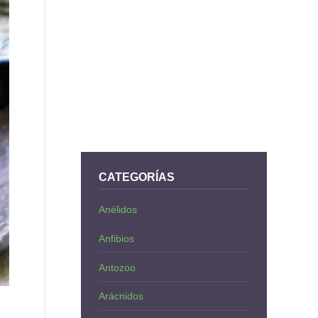
CATEGORÍAS
Anélidos
Anfibios
Antozoo
Arácnidos