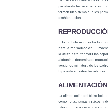
Se han catalogado a los bichos
peculiaridades viven en comunid
forman un sistema que les permit
deshidratación.
REPRODUCCIÓN
El bicho bola es un individuo dio
para la reproducción
. El macho
lo utiliza para transferir los e
abdominal denominado marsupio,
versiones miniatura de los pad
hijos está en estrecha relación
ALIMENTACIÓN
La alimentación del bicho bola 
como hojas, ramas y raíces; y d
adecuadas para masticar comida 