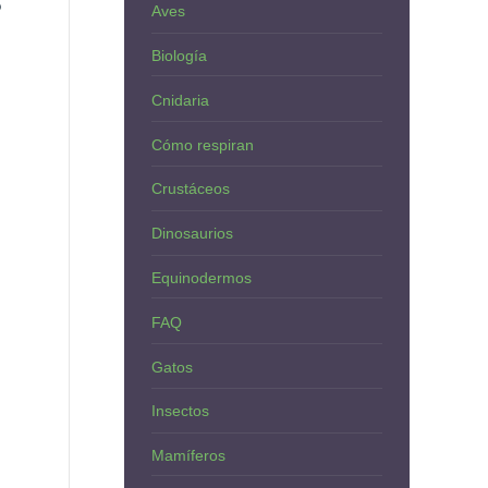
o
Aves
Biología
Cnidaria
Cómo respiran
Crustáceos
Dinosaurios
Equinodermos
FAQ
Gatos
Insectos
Mamíferos