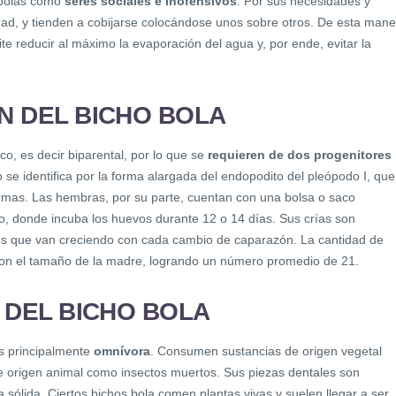
 bolas como
seres sociales e inofensivos
. Por sus necesidades y
ad, y tienden a cobijarse colocándose unos sobre otros. De esta mane
e reducir al máximo la evaporación del agua y, por ende, evitar la
 DEL BICHO BOLA
ico, es decir biparental, por lo que se
requieren de dos progenitores
 se identifica por la forma alargada del endopodito del pleópodo I, que
spermas. Las hembras, por su parte, cuentan con una bolsa o saco
 donde incuba los huevos durante 12 o 14 días. Sus crías son
res que van creciendo con cada cambio de caparazón. La cantidad de
 con el tamaño de la madre, logrando un número promedio de 21.
 DEL BICHO BOLA
es principalmente
omnívora
. Consumen sustancias de origen vegetal
e origen animal como insectos muertos. Sus piezas dentales son
sólida. Ciertos bichos bola comen plantas vivas y suelen llegar a ser