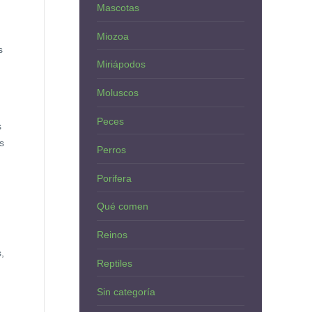
Mascotas
Miozoa
s
Miriápodos
Moluscos
Peces
s
s
Perros
Porifera
Qué comen
Reinos
,
Reptiles
Sin categoría