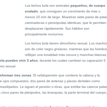
Los bichos bola son animales
pequeños, de cuerpo
ovalado
, que consiguen un crecimiento de más o
menos 10 mm de largo. Muestran siete pares de pata
caminadoras o pereópodas idénticas, que le permiten
desplazarse rápidamente. Sus hábitos son
principalmente nocturnos.
Los bichos bola tienen dimorfismo sexual. Los macho
son de color negro grisáceo, mientras que las hembra
reflejan una tonalidad más oscura y manchas blancas
ola pueden vivir 3 años
, durante los cuales cambian su caparazón 5
rez sexual.
onforman tres zonas
. El cefalopereión que contiene la cabeza y la
 de ojos compuestos, dos pares de antenas y piezas dentales como
maxilípedos. Le siguen el pereión o tórax, que exhibe las catorce patas
a cinco pares de pleópodos, las branquias, la parte terminal del cuerpo,