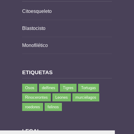
Citoesqueleto
Blastocisto
Monofilético
ETIQUETAS
Osos
delfines
Tigres
Tortugas
Rinocerontes
Leones
murciélagos
roedores
felinos
LEGAL