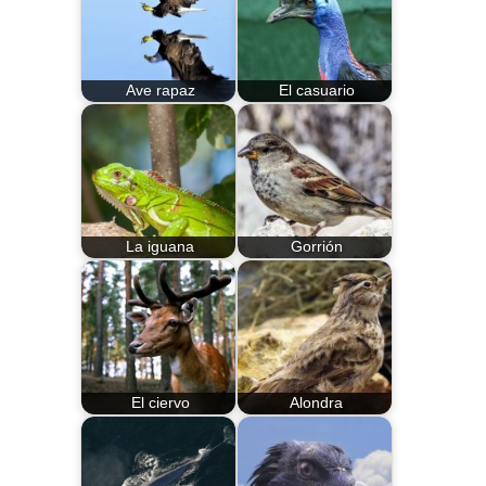
Ave rapaz
El casuario
La iguana
Gorrión
El ciervo
Alondra