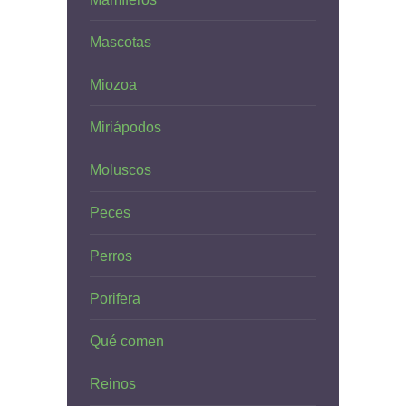
Mascotas
Miozoa
Miriápodos
Moluscos
Peces
Perros
Porifera
Qué comen
Reinos