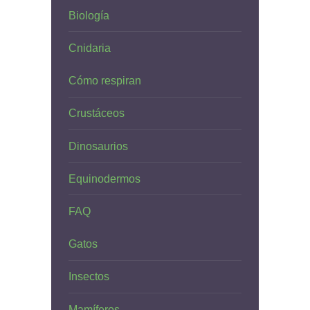
Biología
Cnidaria
Cómo respiran
Crustáceos
Dinosaurios
Equinodermos
FAQ
Gatos
Insectos
Mamíferos