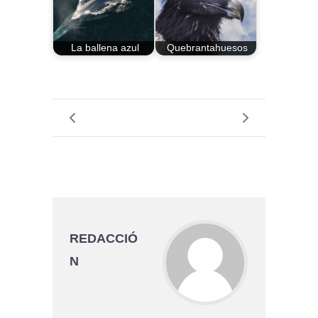
La ballena azul
Quebrantahuesos
REDACCIÓ
N