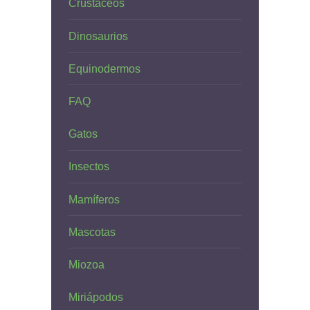
Crustáceos
Dinosaurios
Equinodermos
FAQ
Gatos
Insectos
Mamíferos
Mascotas
Miozoa
Miriápodos