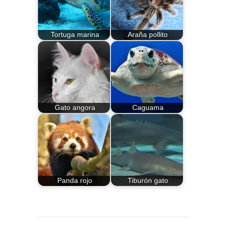
Tortuga marina
Araña pollito
Gato angora
Caguama
Panda rojo
Tiburón gato