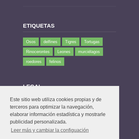
ETIQUETAS
Osos
delfines
Tigres
Tortugas
Rinocerontes
Leones
murciélagos
roedores
felinos
LEGAL
Este sitio web utiliza cookies propias y de
Política de privacidad
terceros para optimizar la navegación,
Política de Cookies
elaborar información estadística y mostrarle
Contacto
publicidad personalizada.
Leer más y cambiar la configuación