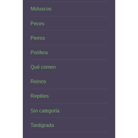
Moluscos
Peces
Perros
Porifera
Qué comen
Reinos
Reptiles
Sin categoría
Tardigrada