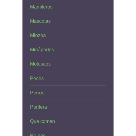
Mamíferos
Mascotas
Miozoa
Miriápodos
Moluscos
Peces
Perros
Porifera
Qué comen
Reinos