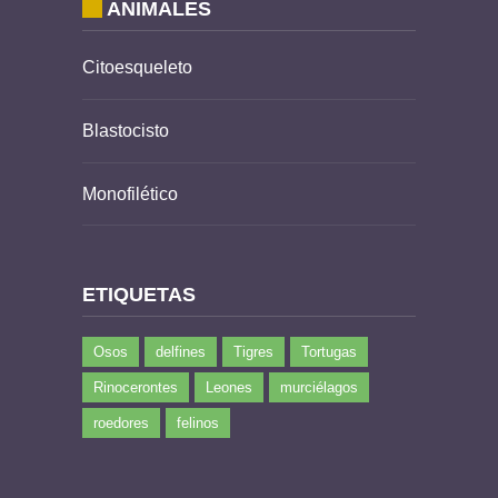
ANIMALES
Citoesqueleto
Blastocisto
Monofilético
ETIQUETAS
Osos
delfines
Tigres
Tortugas
Rinocerontes
Leones
murciélagos
roedores
felinos