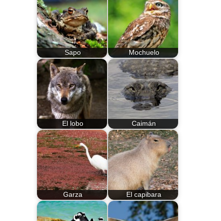
Sapo
Mochuelo
El lobo
Caimán
Garza
El capibara