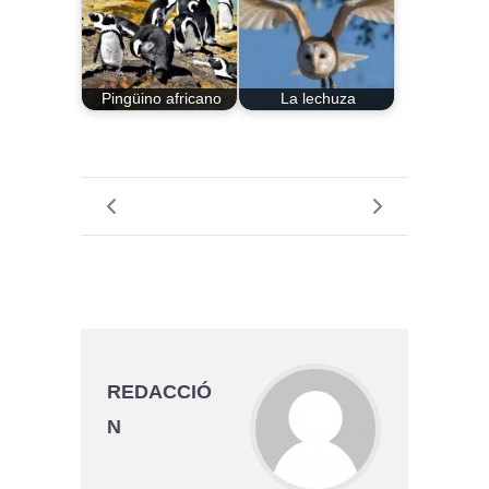
Pingüino africano
La lechuza
REDACCIÓ
N