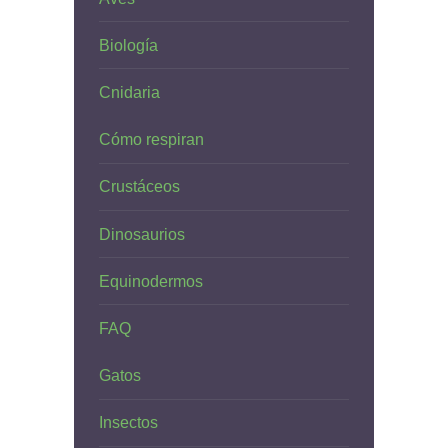
Biología
Cnidaria
Cómo respiran
Crustáceos
Dinosaurios
Equinodermos
FAQ
Gatos
Insectos