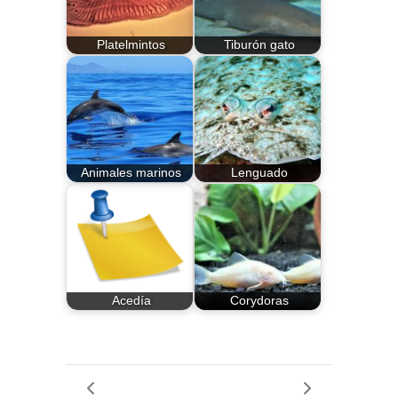
Platelmintos
Tiburón gato
Animales marinos
Lenguado
Acedía
Corydoras