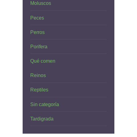
Moluscos
Peces
Perros
Porifera
Qué comen
Reinos
Reptiles
Sin categoría
Tardigrada