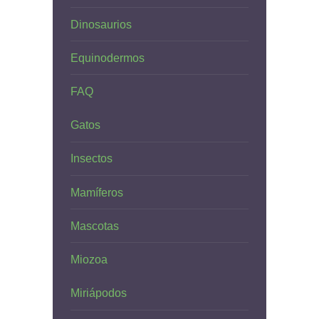
Dinosaurios
Equinodermos
FAQ
Gatos
Insectos
Mamíferos
Mascotas
Miozoa
Miriápodos