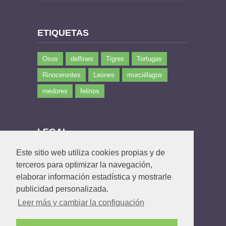
ETIQUETAS
Osos
delfines
Tigres
Tortugas
Rinocerontes
Leones
murciélagos
roedores
felinos
LEGAL
Este sitio web utiliza cookies propias y de
Política de privacidad
terceros para optimizar la navegación,
Política de Cookies
elaborar información estadística y mostrarle
Contacto
publicidad personalizada.
Leer más y cambiar la configuación