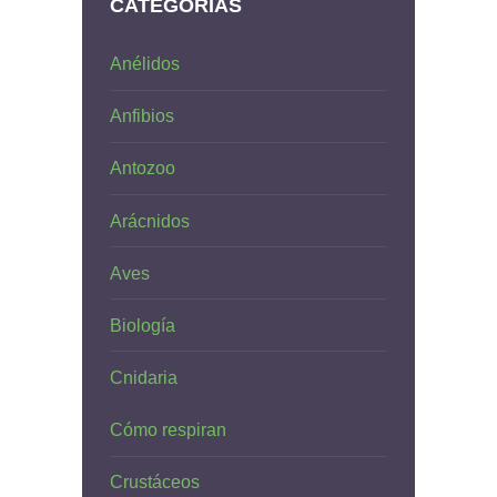
CATEGORÍAS
Anélidos
Anfibios
Antozoo
Arácnidos
Aves
Biología
Cnidaria
Cómo respiran
Crustáceos