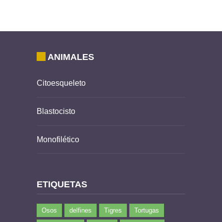
ANIMALES
Citoesqueleto
Blastocisto
Monofilético
ETIQUETAS
Osos
delfines
Tigres
Tortugas