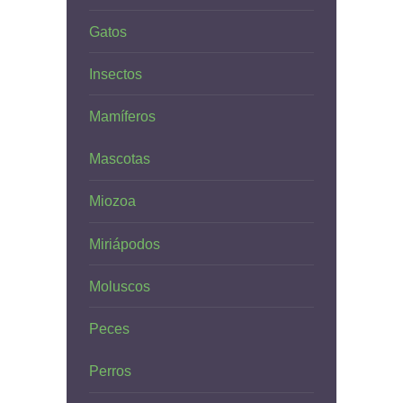
Gatos
Insectos
Mamíferos
Mascotas
Miozoa
Miriápodos
Moluscos
Peces
Perros