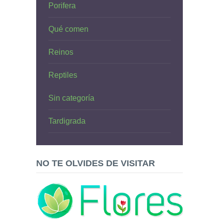
Porifera
Qué comen
Reinos
Reptiles
Sin categoría
Tardigrada
NO TE OLVIDES DE VISITAR