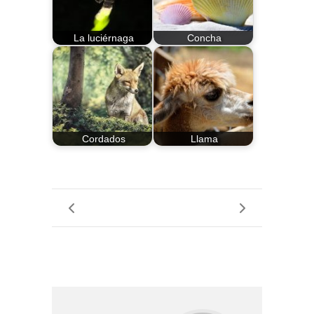
La luciérnaga
Concha
Cordados
Llama