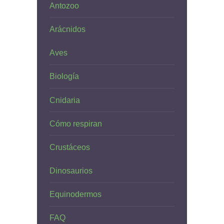
Antozoo
Arácnidos
Aves
Biología
Cnidaria
Cómo respiran
Crustáceos
Dinosaurios
Equinodermos
FAQ