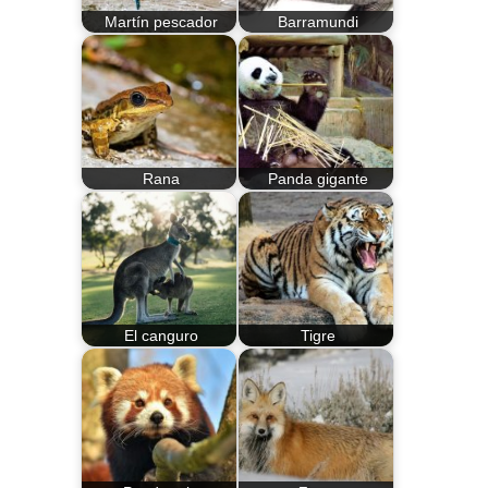
Martín pescador
Barramundi
Rana
Panda gigante
El canguro
Tigre