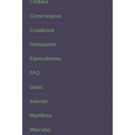
Cnidaria
Cómo respiran
Crustáceos
Dinosaurios
Equinodermos
FAQ
Gatos
Insectos
Mamíferos
Mascotas