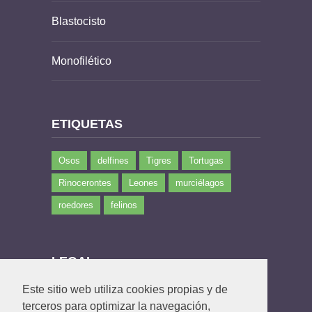
Blastocisto
Monofilético
ETIQUETAS
Osos
delfines
Tigres
Tortugas
Rinocerontes
Leones
murciélagos
roedores
felinos
LEGAL
Este sitio web utiliza cookies propias y de
Política de privacidad
terceros para optimizar la navegación,