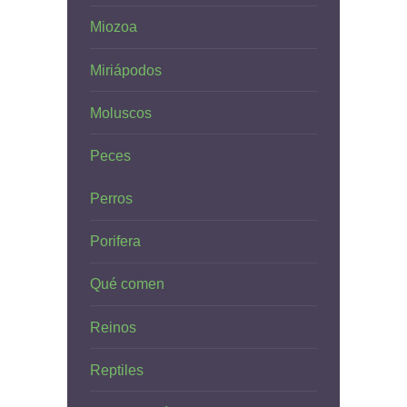
Miozoa
Miriápodos
Moluscos
Peces
Perros
Porifera
Qué comen
Reinos
Reptiles