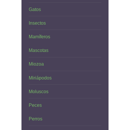
Gatos
Insectos
Mamíferos
Mascotas
Miozoa
Miriápodos
Moluscos
Peces
Perros