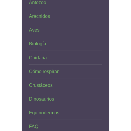
Antozoo
Arácnidos
Aves
Biología
Cnidaria
Cómo respiran
Crustáceos
Dinosaurios
Equinodermos
FAQ