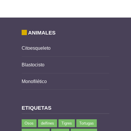
ANIMALES
Citoesqueleto
Blastocisto
Monofilético
ETIQUETAS
Osos
delfines
Tigres
Tortugas