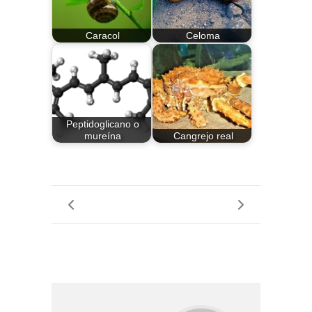
Caracol
Celoma
Peptidoglicano o
mureína
Cangrejo real