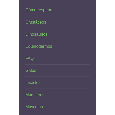
Cómo respiran
Crustáceos
Dinosaurios
Equinodermos
FAQ
Gatos
Insectos
Mamíferos
Mascotas