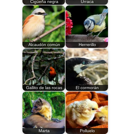
Cigüeña negra
Urraca
Alcaudón común
Herrerillo
Gallito de las rocas
El cormorán
Marta
Polluelo