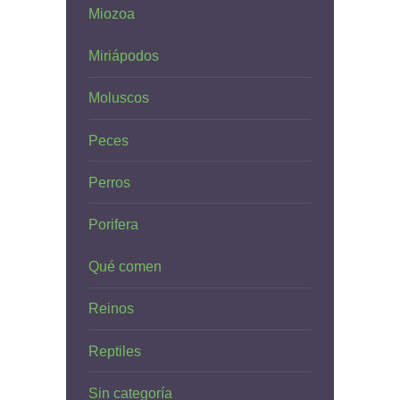
Miozoa
Miriápodos
Moluscos
Peces
Perros
Porifera
Qué comen
Reinos
Reptiles
Sin categoría