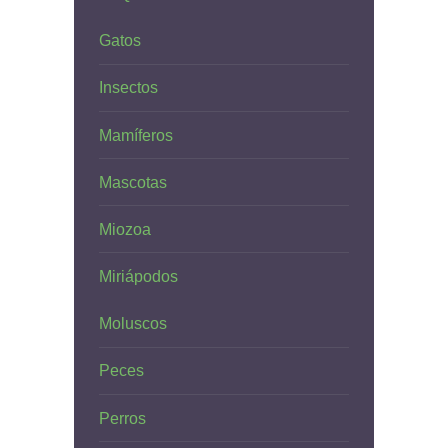
Gatos
Insectos
Mamíferos
Mascotas
Miozoa
Miriápodos
Moluscos
Peces
Perros