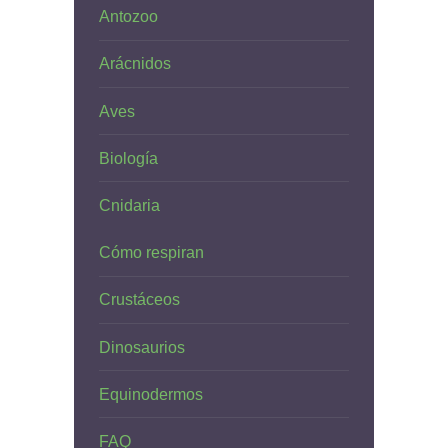
Antozoo
Arácnidos
Aves
Biología
Cnidaria
Cómo respiran
Crustáceos
Dinosaurios
Equinodermos
FAQ