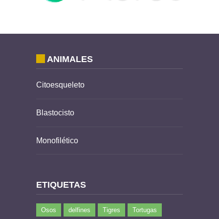
ANIMALES
Citoesqueleto
Blastocisto
Monofilético
ETIQUETAS
Osos
delfines
Tigres
Tortugas