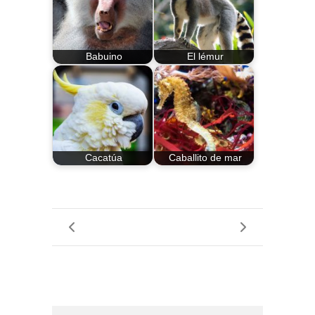
Babuino
El lémur
Cacatúa
Caballito de mar