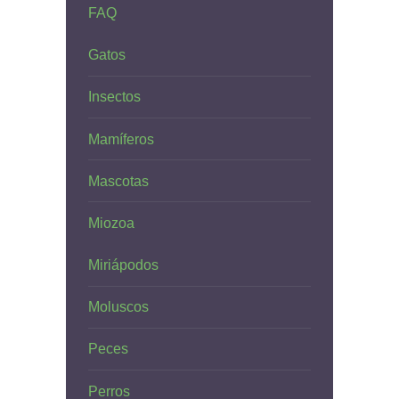
FAQ
Gatos
Insectos
Mamíferos
Mascotas
Miozoa
Miriápodos
Moluscos
Peces
Perros