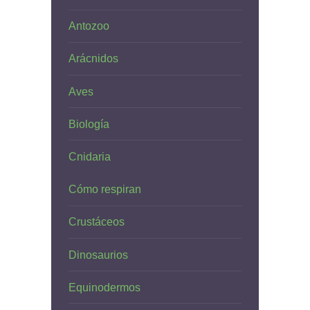
Antozoo
Arácnidos
Aves
Biología
Cnidaria
Cómo respiran
Crustáceos
Dinosaurios
Equinodermos