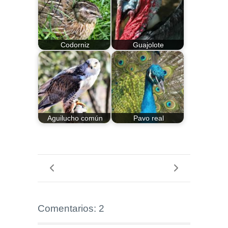
Codorniz
Guajolote
Aguilucho común
Pavo real
Comentarios: 2