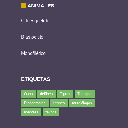
ANIMALES
Citoesqueleto
Blastocisto
Monofilético
ETIQUETAS
Osos
delfines
Tigres
Tortugas
Rinocerontes
Leones
murciélagos
roedores
felinos