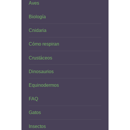
Aves
Biología
Cnidaria
Cómo respiran
Crustáceos
Dinosaurios
Equinodermos
FAQ
Gatos
Insectos