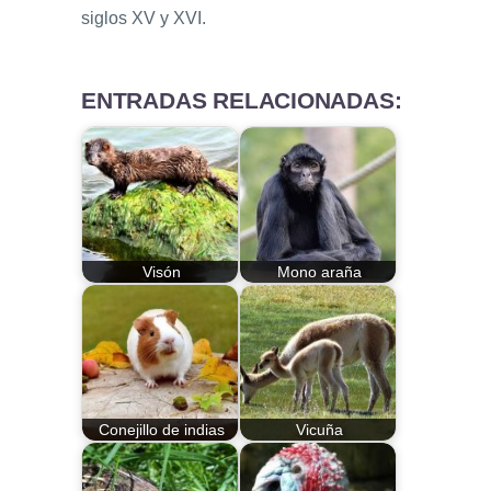
siglos XV y XVI.
ENTRADAS RELACIONADAS:
Visón
Mono araña
Conejillo de indias
Vicuña