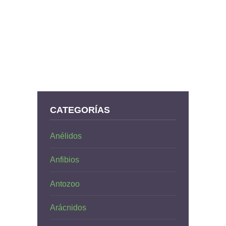
CATEGORÍAS
Anélidos
Anfibios
Antozoo
Arácnidos