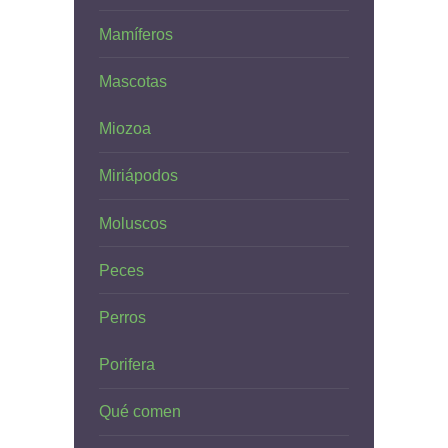
Mamíferos
Mascotas
Miozoa
Miriápodos
Moluscos
Peces
Perros
Porifera
Qué comen