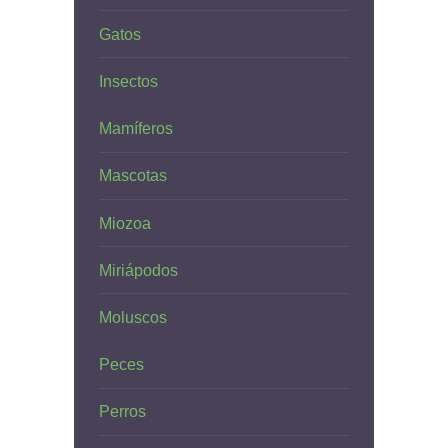
Gatos
Insectos
Mamíferos
Mascotas
Miozoa
Miriápodos
Moluscos
Peces
Perros