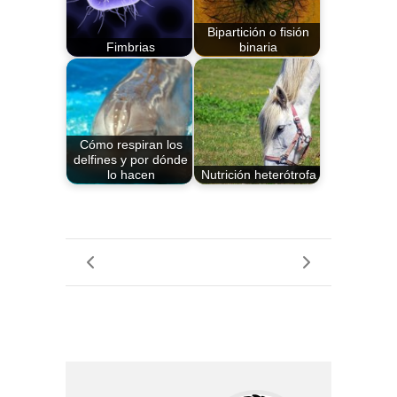
Bipartición o fisión
Fimbrias
binaria
Cómo respiran los
delfines y por dónde
lo hacen
Nutrición heterótrofa