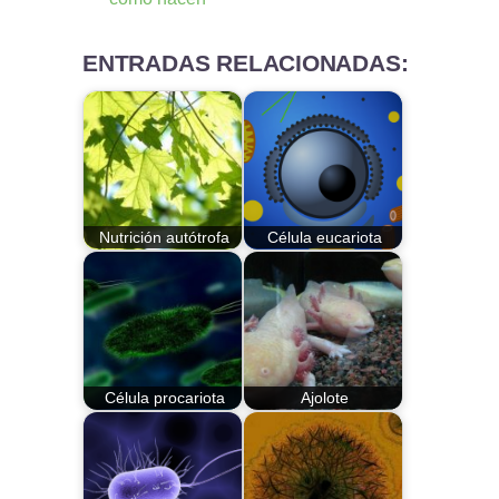
ENTRADAS RELACIONADAS:
Nutrición autótrofa
Célula eucariota
Célula procariota
Ajolote