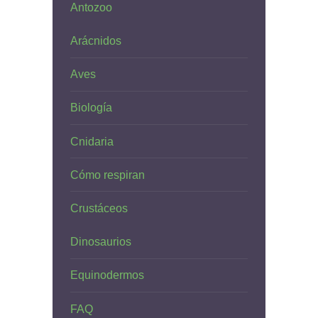
Antozoo
Arácnidos
Aves
Biología
Cnidaria
Cómo respiran
Crustáceos
Dinosaurios
Equinodermos
FAQ