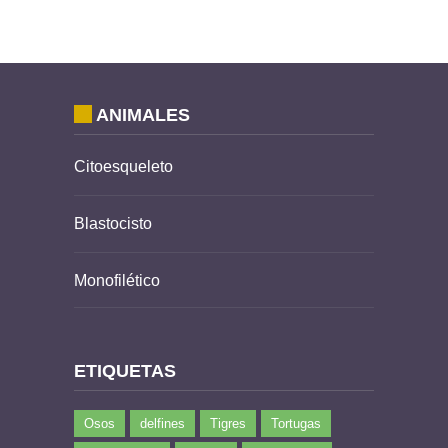
ANIMALES
Citoesqueleto
Blastocisto
Monofilético
ETIQUETAS
Osos
delfines
Tigres
Tortugas