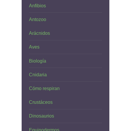
Anfibios
Antozoo
Arácnidos
Aves
Biología
Cnidaria
Cómo respiran
Crustáceos
Dinosaurios
Equinodermos