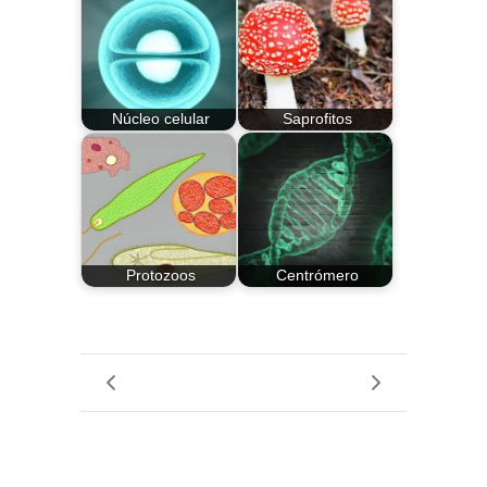
Núcleo celular
Saprofitos
Protozoos
Centrómero