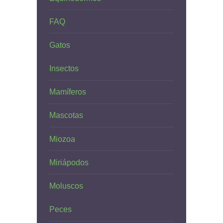
FAQ
Gatos
Insectos
Mamíferos
Mascotas
Miozoa
Miriápodos
Moluscos
Peces