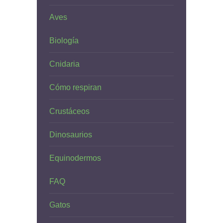
Aves
Biología
Cnidaria
Cómo respiran
Crustáceos
Dinosaurios
Equinodermos
FAQ
Gatos