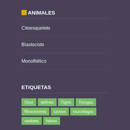
ANIMALES
Citoesqueleto
Blastocisto
Monofilético
ETIQUETAS
Osos
delfines
Tigres
Tortugas
Rinocerontes
Leones
murciélagos
roedores
felinos