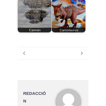
Caimán
Carnotaurus
REDACCIÓ
N