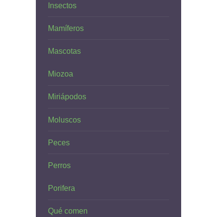
Insectos
Mamíferos
Mascotas
Miozoa
Miriápodos
Moluscos
Peces
Perros
Porifera
Qué comen