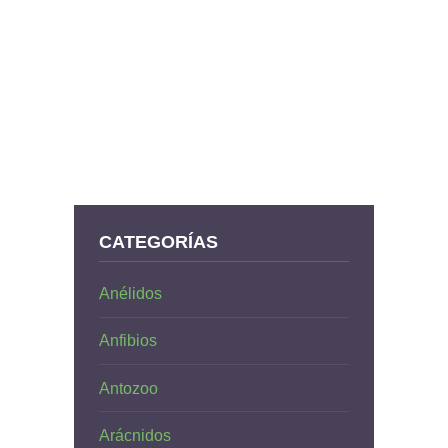
CATEGORÍAS
Anélidos
Anfibios
Antozoo
Arácnidos