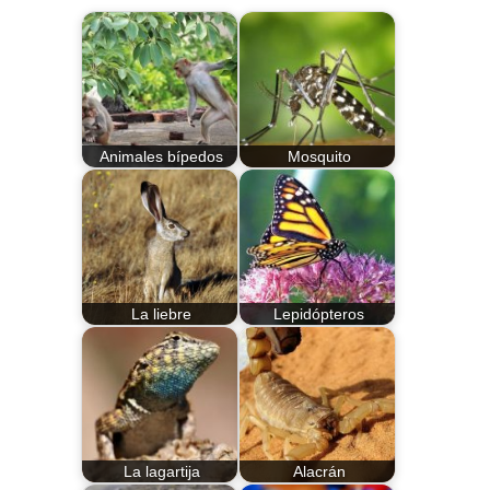
Animales bípedos
Mosquito
La liebre
Lepidópteros
La lagartija
Alacrán